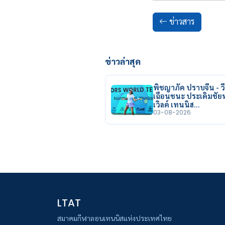
ข่าวสาร
ข่าวล่าสุด
พิชญาภัค ปราบจีน - วี
เฉือนชนะ ประเดิมชั
เวิลด์ เทนนิส…
03-08-2026
LTAT
สมาคมกีฬาลอนเทนนิสแห่งประเทศไทย