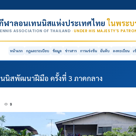
กีฬาลอนเทนนิสแห่งประเทศไทย
ในพระบร
TENNIS ASSOCIATION OF THAILAND
· UNDER HIS MAJESTY’S PATR
หน้าแรก
กฎและระเบียบ
ข้อมูล
ข่าวสาร
การแข่งขัน
อันดับ
ลงทะเบียน
เ
ิสพัฒนาฝีมือ ครั้งที่ 3 ภาคกลาง
2
9