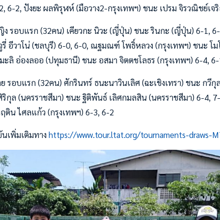
2, 6-2, ปังยะ ผลพิรุฬห์ (มือวาง2-กรุงเทพฯ) ชนะ เปรม จิรวณิชย์เจร
หญิง รอบแรก (32คน) เคียวกะ นิวะ (ญี่ปุ่น) ชนะ รินกะ (ญี่ปุ่น) 6-1, 6
จูรี่ อีวาโน่ (ชลบุรี) 6-0, 6-0, ณฐมณฑ์ โพธิ์หลวง (กรุงเทพฯ) ชนะ
, มะลิ อ่องลออ (ปทุมธานี) ชนะ อสมา จิตตชโลธร (กรุงเทพฯ) 6-4, 6-
ชาย รอบแรก (32คน) ศักรินทร์ ธนะนาวินเลิศ (ฉะเชิงเทรา) ชนะ กวีกุล 
ร์สิริกุล (นครราชสีมา) ชนะ ฐิติพันธ์ เลิศกมลสิน (นครราชสีมา) 6-4, 
กฤติน ไศลแก้ว (กรุงเทพฯ) 6-3, 6-2
ันเพิ่มเติมทาง
https://www.tour.ltat.org/tournaments-draws