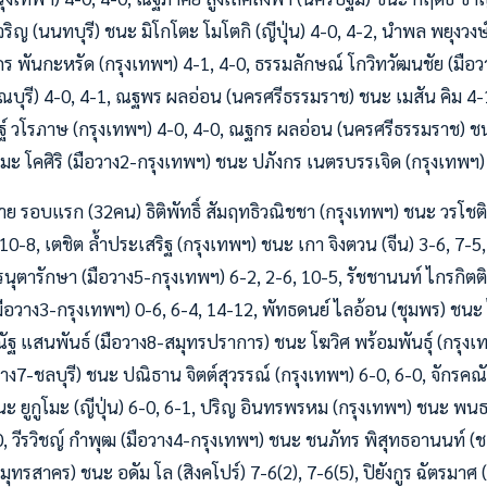
์เจริญ (นนทบุรี) ชนะ มิโกโตะ โมโตกิ (ญีปุ่น) 4-0, 4-2, นำพล พยุงวงษ
ร พันกะหรัด (กรุงเทพฯ) 4-1, 4-0, ธรรมลักษณ์ โกวิทวัฒนชัย (มือวา
บุรี) 4-0, 4-1, ณฐพร ผลอ่อน (นครศรีธรรมราช) ชนะ เมสัน คิม 4-1,
ชษฐ์ วโรภาษ (กรุงเทพฯ) 4-0, 4-0, ณฐกร ผลอ่อน (นครศรีธรรมราช) ชน
รรมะ โคศิริ (มือวาง2-กรุงเทพฯ) ชนะ ปภังกร เนตรบรรเจิด (กรุงเทพฯ)
ี ชาย รอบแรก (32คน) ธิติพัทธิ์ สัมฤทธิวณิชชา (กรุงเทพฯ) ชนะ วรโชต
 10-8, เตชิต ล้ำประเสริฐ (กรุงเทพฯ) ชนะ เกา จิงตวน (จีน) 3-6, 7-5
รนุตารักษา (มือวาง5-กรุงเทพฯ) 6-2, 2-6, 10-5, รัชชานนท์ ไกรกิตติ
(มือวาง3-กรุงเทพฯ) 0-6, 6-4, 14-12, พัทธดนย์ ไลอ้อน (ชุมพร) ชน
พีรณัฐ แสนพันธ์ (มือวาง8-สมุทรปราการ) ชนะ โฆวิศ พร้อมพันธุ์ (กรุงเ
อวาง7-ชลบุรี) ชนะ ปณิธาน จิตต์สุวรรณ์ (กรุงเทพฯ) 6-0, 6-0, จักรคณั
ะ ยูกูโมะ (ญีปุ่น) 6-0, 6-1, ปริญ อินทรพรหม (กรุงเทพฯ) ชนะ พนธ
, วีรวิชญ์ กำพุฒ (มือวาง4-กรุงเทพฯ) ชนะ ชนภัทร พิสุทธอานนท์ (ชล
ุทรสาคร) ชนะ อดัม โล (สิงคโปร์) 7-6(2), 7-6(5), ปิยังกูร ฉัตรมาศ 