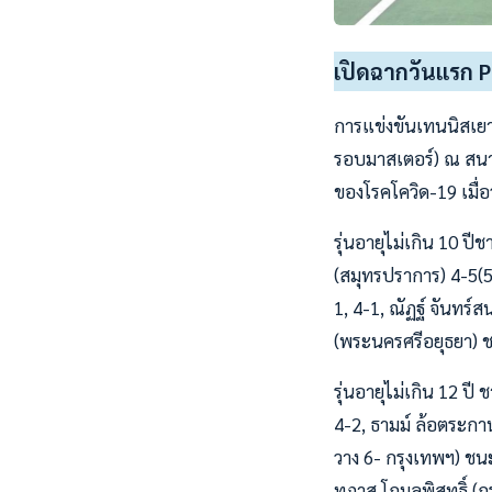
เปิดฉากวันแรก P
การแข่งขันเทนนิสเย
รอบมาสเตอร์) ณ สนาม
ของโรคโควิด-19 เมื่อว
รุ่นอายุไม่เกิน 10 ป
(สมุทรปราการ) 4-5(5)
1, 4-1, ณัฏฐ์ จันทร์ส
(พระนครศรีอยุธยา) 
รุ่นอายุไม่เกิน 12 ป
4-2, ธามม์ ล้อตระกานน
วาง 6- กรุงเทพฯ) ชนะ
ทภาส โกมลพิสุทธิ์ (ก