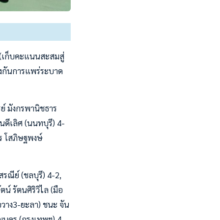
(เก็บคะแนนสะสมสู่
องกันการแพร่ระบาด
รย์ มังกรพานิชธาร
ดีเลิศ (นนทบุรี) 4-
พร โสภิษฐพงษ์
รณีย์ (ชลบุรี) 4-2,
์ รัตนศิริวิไล (มือ
มือวาง3-ยะลา) ชนะ จัน
าญนคร (กรุงเทพฯ) 4-