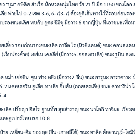
ว "บูม" กษิดิศ สำเร็จ นักหวดหนุ่มไทย วัย 21 ปี มือ 1150 ของโลก สุ
ีย พ่ายไป 0-2 เซต 3-6, 6-7(3-7) ต้องยุติเส้นทางไว้ที่รอบก่อนรอ
รอบรองชนะเลิศ พบกับ ยูตะ ชิมิซุ มือวาง 6 จากญี่ปุ่น ที่เอาชนะเพื่อน
 ชายเดี่ยว รอบก่อนรองชนะเลิศ อาจีต ไร (นิวซีแลนด์) ชนะ คอนสแตน
. (เจ็บน่องซ้าย) เดย์เน เคลลีย์ (มือวาง5-ออสเตรเลีย) ชนะ รูบิน สเต
ิศ หม่า เย่อซิน-ซุน ฟาง หยิง (มือวาง2-จีน) ชนะ ฮารุนะ อาราคาวะ-
, 6-2 แคทเธอริน อูเลีย-ทาเลีย กิ๊บสัน (ออสเตรเลีย) ชนะ คาทาริน่า โ
6-4
ะเลิศ ปรัชญา อิสโร-ฐานทัพ สุขสำราญ ชนะ นาโอกิ ทาจิมะ-เรียวตะ
7) และซูเปอร์ไทเบรก 10-8
าย เหยี่ยน-คิม ชอง อุย (จีน-เกาหลีใต้) ชนะ อาดิล คัลยานปูร์-โดมิน