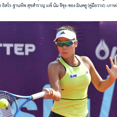
า อิสโร-ฐานทัพ สุขสำราญ แพ้ นัม จีซุง-ซอง มินคยู (คู่มือวาง1-เกาหล