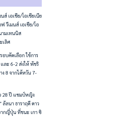
ส์ เอเชีย/โอเชียเนีย
ฟ วีเมนส์ เอเชีย/โอ
่สนามเทนนิส
ะเลิศ
กรอบคัดเลือก ใช้การ
ละ 6-2 ส่งให้ พัชริ
วาง 8 จากไต้หวัน 7-
ัย 28 ปี แชมป์หญิง
" ลัลนา ธาราฤดี ดาว
กญี่ปุ่น ที่ชนะ เกา ซิ