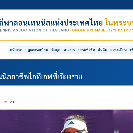
กีฬาลอนเทนนิสแห่งประเทศไทย
ในพระบร
TENNIS ASSOCIATION OF THAILAND
· UNDER HIS MAJESTY’S PATR
หน้าแรก
กฎและระเบียบ
ข้อมูล
ข่าวสาร
การแข่งขัน
อันดับ
ลงทะเบียน
เ
ทนนิสอาชีพไอทีเอฟที่เชียงราย
2
21