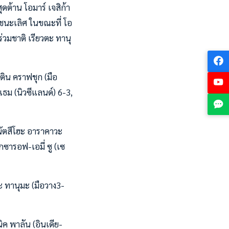
ดต้าน โอมาร์ เจสิก้า
งชนะเลิศ ในขณะที่ โอ
ร่วมชาติ เรียวตะ ทานุ
ติน คราฟชุก (มือ
แธม (นิวซีแลนด์) 6-3,
นัตสึโฮะ อาราคาวะ
กซารอฟ-เอมี่ ซู (เซ
 ทานุมะ (มือวาง3-
ิค พาลัน (อินเดีย-