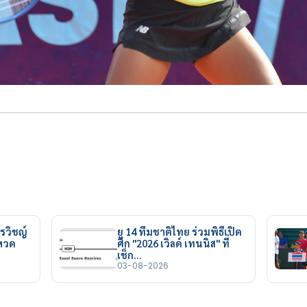
รวิชญ์
ยู 14 ทีมชาติไทย ร่วมพิธีเปิด
ยหวด
ศึก "2026 เวิลด์ เทนนิส" ที่
เช็ก…
03-08-2026