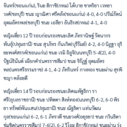
จันทร์(ขอนแก่น), รินะ ฮิกาชิ(กทม) ได้บาย ชาคริยา เวทยา
วงศ์(ชลบุรี) ชนะ ญาณิศา ศรีคลัง(ขอนแก่น) 4-0, 4-0 ปวีณ์รัตน์
อุดมอัครพล(ชลบุรี) ชนะ เอลียา อันธิรส(กทม) 4-1, 4-0
หญิงเดี่ยว 12 ปี รอบก่อนรองชนะเลิศ ภัทรานิษฐ์ รัตนากร
พันธุ์(ปทุมธานี) ชนะ สุวภัทร กันเกิด(บุรีรัมย์) 4-2, 4-0 นิฏฐา อุริ
ยะพงศ์สรรค์(ขอนแก่น) ชนะ เรมิ อิอูจิ(นนทบุรี) 5-4(2), 4-0
ปัฐน์ธินันต์ เผือกคำ(นครราชสีมา) ชนะ จิรัฏฐ์ อุดมอัคร
พล(นครศรีธรรมราช) 4-1, 4-2 ภัทรินทร์ กางทอง ชนะผ่าน สุรพิ
ชญา คล้อยดี
หญิงเดี่ยว 14 ปี รอบก่อนรองชนะเลิศณพัฐธิกา รา
ศรี(อุบลราชธานี) ชนะ ปทิตตา สิงห์ทอง(นนทบุรี) 6-2, 6-0 พิร
ยา ทรัพย์พันแสน(ปทุมธานี) ชนะ ณัฐธิดา แท่นวัฒน
กุล(ขอนแก่น) 6-2, 6-1 ภัทรวดี ชนะวงศ์(อยุธยา) ชนะ กวินธิดา
ชุ่มชิด(นครราชสีมา) 7-6(2), 6-2 ริโอะ ฮิกาชิ(กทม) ชนะผ่าน รุ่ง