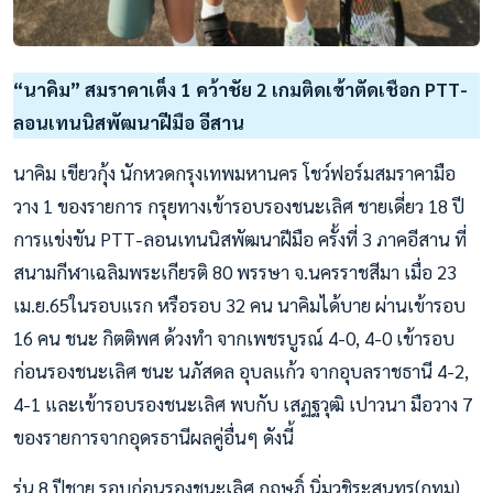
“นาคิม” สมราคาเต็ง 1 คว้าชัย 2 เกมติดเข้าตัดเชือก PTT-
ลอนเทนนิสพัฒนาฝีมือ อีสาน
นาคิม เขียวกุ้ง นักหวดกรุงเทพมหานคร โชว์ฟอร์มสมราคามือ
วาง 1 ของรายการ กรุยทางเข้ารอบรองชนะเลิศ ชายเดี่ยว 18 ปี
การแข่งขัน PTT-ลอนเทนนิสพัฒนาฝีมือ ครั้งที่ 3 ภาคอีสาน ที่
สนามกีฬาเฉลิมพระเกียรติ 80 พรรษา จ.นครราชสีมา เมื่อ 23
เม.ย.65ในรอบแรก หรือรอบ 32 คน นาคิมได้บาย ผ่านเข้ารอบ
16 คน ชนะ กิตติพศ ด้วงทำ จากเพชรบูรณ์ 4-0, 4-0 เข้ารอบ
ก่อนรองชนะเลิศ ชนะ นภัสดล อุบลแก้ว จากอุบลราชธานี 4-2,
4-1 และเข้ารอบรองชนะเลิศ พบกับ เสฏฐวุฒิ เปาวนา มือวาง 7
ของรายการจากอุดรธานีผลคู่อื่นๆ ดังนี้
รุ่น 8 ปีชาย รอบก่อนรองชนะเลิศ กฤษฎิ์ นิ่มวชิระสุนทร(กทม)