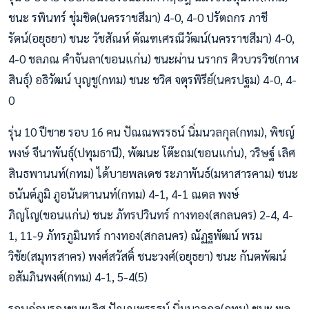
ชนะ รพินทร์ ชุ่มชิด(นครราชสีมา) 4-0, 4-0 ปรัตถกร ภาชี
รัตน์(อยุธยา) ชนะ วัชสัณห์ ตัณฑเศรณีวัฒน์(นครราชสีมา) 4-0,
4-0 ชลภณ คำจันลา(ขอนแก่น) ชนะผ่าน นรากร ศิวบวรวิช(กาฬ
สินธ์ุ) อธิวัฒน์ บุญชู(กทม) ชนะ ชวิศ จตุรพิรีย์(นครปฐม) 4-0, 4-
0
รุ่น 10 ปีชาย รอบ 16 คน ปัณณพรรธน์ นิ่มนวลกุล(กทม), พิชญ์
พงษ์ จีนาพันธุ์(ปทุมธานี), พัฒนะ โต๊ะถม(ขอนแก่น), วริษฐ์ เลิศ
สินธพานนท์(กทม) ได้บายพลเดช ระภาพันธ์(มหาสารคาม) ชนะ
ธนันต์ภูมิ ภูอนันตานนท์(กทม) 4-1, 4-1 ณดล พงษ์
ภิญโญ(ขอนแก่น) ชนะ ภัทรปวินทร์ กางทอง(สกลนคร) 2-4, 4-
1, 11-9 ภัทรภูมินทร์ กางทอง(สกลนคร) ณัฏฐพัฒน์ พรม
วิชัย(สมุทรสาคร) พงศ์สวัสดิ์ ชนะวงศ์(อยุธยา) ชนะ กันตพัฒน์
อสัมภินพงศ์(กทม) 4-1, 5-4(5)
รอบก่อนรองชนะเลิศ ปัณณพรรธน์ นิ่มนวลกุล(กทม) ชนะ พล