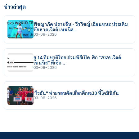
ข่าวล่าสุด
พิชญาภัค ปราบจีน - วีรวิชญ์ เฉือนชนะ ประเดิม
ชัยหวดเวิลด์ เทนนิส…
03-08-2026
ยู 14 ทีมชาติไทย ร่วมพิธีเปิด ศึก "2026 เวิลด์
เทนนิส" ที่เช็ก…
03-08-2026
"ไรอัน" พ่ายรอบคัดเลือกศึกเจ30 ที่โดมินิกัน
03-08-2026