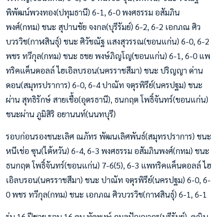
พิพัฒน์พวงทอง(ปทุมธานี) 6-1, 6-0 พงศธรรม อสัมภิน
พงศ์(กทม) ชนะ สุปานชัย จงกล(บุรีรัมย์) 6-2, 6-2 เอกภณ ศิว
บวรวิช(กาฬสินธุ์) ชนะ ศิวัชณัฐ แสงสุวรรณ(ขอนแก่น) 6-0, 6-2
พชร ทวีกุล(กทม) ชนะ ธชย พงษ์ภิญโญ(ขอนแก่น) 6-1, 6-0 แพ
ทริคแค็นดอลล์ ไฮเอิลบรอน(นครราชสีมา) ชนะ ปริญญา ด่าน
ดอน(สมุทรปราการ) 6-0, 6-4 ปาณัท จตุรพิรีย์(นครปฐม) ชนะ
ผ่าน สุทธิรักษ์ สายเชื้อ(อุดรธานี), ธนกฤต โพธิ์จันทร์(ขอนแก่น)
ชนะผ่าน ภูมิสิริ อยานนท์(นนทบุรี)
รอบก่อนรองชนะเลิศ ณภัทร พัฒนเลิศพันธ์(สมุทรปราการ) ชนะ
หนีเช่อ ซุน(ไต้หวัน) 6-4, 6-3 พงศธรรม อสัมภินพงศ์(กทม) ชนะ
ธนกฤต โพธิ์จันทร์(ขอนแก่น) 7-6(5), 6-3 แพทริคแค็นดอลล์ ไฮ
เอิลบรอน(นครราชสีมา) ชนะ ปาณัท จตุรพิรีย์(นครปฐม) 6-0, 6-
0 พชร ทวีกุล(กทม) ชนะ เอกภณ ศิวบวรวิช(กาฬสินธุ์) 6-1, 6-1
รุ่น 16 ปีชาย รอบ 16 คน ทัดพงษ์ กมลปัญญากร(บุรีรัมย์), คณิน