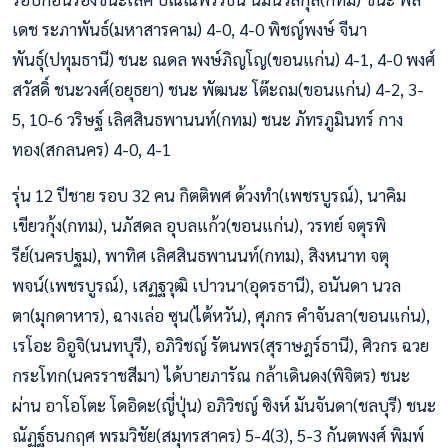
เดช ระภาพันธ์(มหาสารคาม) 4-0, 4-0 พิชญ์พงษ์ จีนา
พันธุ์(ปทุมธานี) ชนะ ณดล พงษ์ภิญโญ(ขอนแก่น) 4-1, 4-0 พงศ์
สวัสดิ์ ชนะวงศ์(อยุธยา) ชนะ พัฒนะ โต๊ะถม(ขอนแก่น) 4-2, 3-
5, 10-6 วริษฐ์ เลิศสินธพานนท์(กทม) ชนะ ภัทรภูมินทร์ กาง
ทอง(สกลนคร) 4-0, 4-1
รุ่น 12 ปีชาย รอบ 32 คน กิตติพศ ด้วงทำ(เพชรบูรณ์), นาคิม
เขียวกุ้ง(กทม), นภัสดล อุบลแก้ว(ขอนแก่น), วรทย์ จตุรพิ
รีย์(นครปฐม), พาทิศ เลิศสินธพานนท์(กทม), สิงหนาท จตุ
พจน์(เพชรบูรณ์), เสฏฐวุฒิ เปาวนา(อุดรธานี), อนันดา นวล
ตา(มุกดาหาร), ฉางเล่อ ซุน(ไต้หวัน), ศุภกร คำจันลา(ขอนแก่น),
เรโอะ อิอูจิ(นนทบุรี), อภิวิชญ์ รัตนพร(สุราษฎร์ธานี), ศิวกร ฉวย
กระโทก(นครราชสีมา) ได้บายภารัณ กล้าเดินดง(พิจิตร) ชนะ
ผ่าน อาโอโตะ โดอิดะ(ญี่ปุ่น) อภิวิชญ์ ซิงห์ มันจันดา(ชลบุรี) ชนะ
ณัฏฐ์ธนกฤศ พรมวิชัย(สมุทรสาคร) 5-4(3), 5-3 กันตพงศ์ พิมพ์