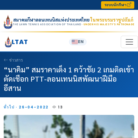
Skip to content
ระบบนักกีฬา
สมาคมกีฬาลอนเทนนิสแห่งประเทศไทย
ในพระบรมราชูปถัมภ์
THE LAWN TENNIS ASSOCIATION OF THAILAND
· UNDER HIS MAJESTY’S PATRONAGE
LTAT
EN
ข่าวสาร
“นาคิม” สมราคาเต็ง 1 คว้าชัย 2 เกมติดเข้า
ตัดเชือก PTT-ลอนเทนนิสพัฒนาฝีมือ
อีสาน
ทั่วไป · 26-04-2022
13