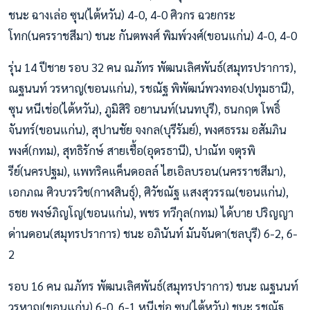
ชนะ ฉางเล่อ ซุน(ไต้หวัน) 4-0, 4-0 ศิวกร ฉวยกระ
โทก(นครราชสีมา) ชนะ กันตพงศ์ พิมพ์วงศ์(ขอนแก่น) 4-0, 4-0
รุ่น 14 ปีชาย รอบ 32 คน ณภัทร พัฒนเลิศพันธ์(สมุทรปราการ),
ณฐนนท์ วรหาญ(ขอนแก่น), รชณัฐ พิพัฒน์พวงทอง(ปทุมธานี),
ซุน หนีเช่อ(ไต้หวัน), ภูมิสิริ อยานนท์(นนทบุรี), ธนกฤต โพธิ์
จันทร์(ขอนแก่น), สุปานชัย จงกล(บุรีรัมย์), พงศธรรม อสัมภิน
พงศ์(กทม), สุทธิรักษ์ สายเชื้อ(อุดรธานี), ปาณัท จตุรพิ
รีย์(นครปฐม), แพทริคแค็นดอลล์ ไฮเอิลบรอน(นครราชสีมา),
เอกภณ ศิวบวรวิช(กาฬสินธุ์), ศิวัชณัฐ แสงสุวรรณ(ขอนแก่น),
ธชย พงษ์ภิญโญ(ขอนแก่น), พชร ทวีกุล(กทม) ได้บาย ปริญญา
ด่านดอน(สมุทรปราการ) ชนะ อภินันท์ มันจันดา(ชลบุรี) 6-2, 6-
2
รอบ 16 คน ณภัทร พัฒนเลิศพันธ์(สมุทรปราการ) ชนะ ณฐนนท์
วรหาญ(ขอนแก่น) 6-0, 6-1 หนีเช่อ ซุน(ไต้หวัน) ชนะ รชณัฐ