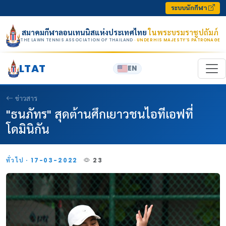
Skip to content
ระบบนักกีฬา
สมาคมกีฬาลอนเทนนิสแห่งประเทศไทย
ในพระบรมราชูปถัมภ์
THE LAWN TENNIS ASSOCIATION OF THAILAND
· UNDER HIS MAJESTY’S PATRONAGE
LTAT
EN
ข่าวสาร
"ธนภัทร" สุดต้านศึกเยาวชนไอทีเอฟที่
โดมินิกัน
ทั่วไป · 17-03-2022
23