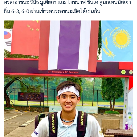
หวดเอาชนะ วินีธ มูเตียลา และ ไจชนาฟ ชินเด คู่นักเทนนิสเจ้า
ถิ่น 6-3, 6-0 ผ่านเข้ารอบรองชนะเลิศได้เช่นกัน