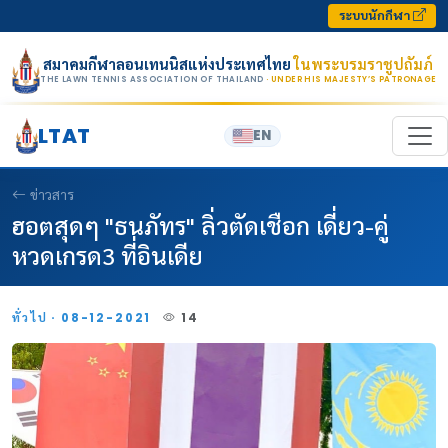
Skip to content
ระบบนักกีฬา
สมาคมกีฬาลอนเทนนิสแห่งประเทศไทย
ในพระบรมราชูปถัมภ์
THE LAWN TENNIS ASSOCIATION OF THAILAND
· UNDER HIS MAJESTY’S PATRONAGE
LTAT
EN
ข่าวสาร
ฮอตสุดๆ "ธนภัทร" ลิ่วตัดเชือก เดี่ยว-คู่
หวดเกรด3 ที่อินเดีย
ทั่วไป · 08-12-2021
14