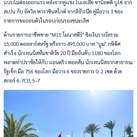
แบบไม่ต้องออกแรง หลังจากคู่แข่ง โนเอเลีย ซาน็อตติ บูโซ่ จาก
สเปน กับ อัควิล พาราซินสไกต์ จากลิธัวเนีย คู่มือวาง 3 ของ
รายการขอถอนตัวในรอบก่อนรองชนะเลิศ
ด้านรายการอาชีพชาย "M15 โมนาสตีร์" ชิงเงินรางวัลรวม
15,000 ดอลลาร์สหรัฐ หรือราว 495,000 บาท "บูม" กษิดิศ
สำเร็จ นักเทนนิสทีมชาติวัย 20 ปี มืออันดับ 1180 ของโลก
พลาดท่าปราชัยให้กับ แอนดริว พอลสัน นักเทนนิสจากสาธารณ
รัฐเช็ก มือ 756 ของโลก มือวาง 6 ของรายการ 0-2 เซต ด้วย
สกอร์ 6-7(3), 5-7