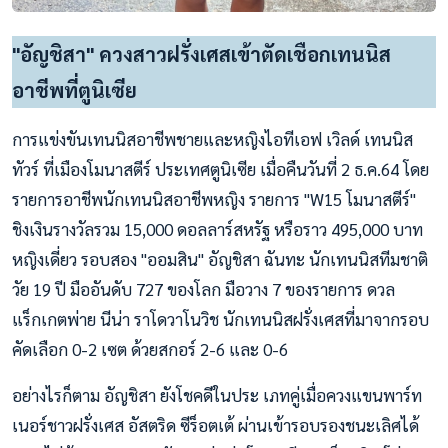
"อัญชิสา" ควงสาวฝรั่งเศสเข้าตัดเชือกเทนนิส
อาชีพที่ตูนิเซีย
การแข่งขันเทนนิสอาชีพชายและหญิงไอทีเอฟ เวิลด์ เทนนิส
ทัวร์ ที่เมืองโมนาสตีร์ ประเทศตูนิเซีย เมื่อคืนวันที่ 2 ธ.ค.64 โดย
รายการอาชีพนักเทนนิสอาชีพหญิง รายการ "W15 โมนาสตีร์"
ชิงเงินรางวัลรวม 15,000 ดอลลาร์สหรัฐ หรือราว 495,000 บาท
หญิงเดี่ยว รอบสอง "ออมสิน" อัญชิสา ฉันทะ นักเทนนิสทีมชาติ
วัย 19 ปี มืออันดับ 727 ของโลก มือวาง 7 ของรายการ ดวล
แร็กเกตพ่าย นีน่า ราโดวาโนวิช นักเทนนิสฝรั่งเศสที่มาจากรอบ
คัดเลือก 0-2 เซต ด้วยสกอร์ 2-6 และ 0-6
อย่างไรก็ตาม อัญชิสา ยังโชคดีในประ เภทคู่เมื่อควงแขนพาร์ท
เนอร์ชาวฝรั่งเศส อัสตริด ซีร็อตเต้ ผ่านเข้ารอบรองชนะเลิศได้