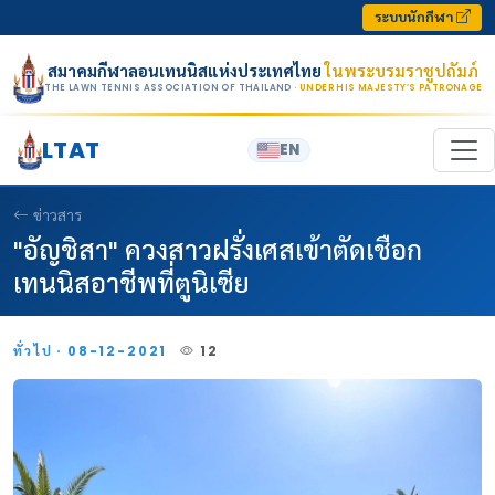
Skip to content
ระบบนักกีฬา
สมาคมกีฬาลอนเทนนิสแห่งประเทศไทย
ในพระบรมราชูปถัมภ์
THE LAWN TENNIS ASSOCIATION OF THAILAND
· UNDER HIS MAJESTY’S PATRONAGE
LTAT
EN
ข่าวสาร
"อัญชิสา" ควงสาวฝรั่งเศสเข้าตัดเชือก
เทนนิสอาชีพที่ตูนิเซีย
ทั่วไป · 08-12-2021
12