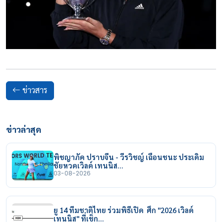
ข่าวสาร
ข่าวล่าสุด
พิชญาภัค ปราบจีน - วีรวิชญ์ เฉือนชนะ ประเดิม
ชัยหวดเวิลด์ เทนนิส…
03-08-2026
ยู 14 ทีมชาติไทย ร่วมพิธีเปิด ศึก "2026 เวิลด์
เทนนิส" ที่เช็ก…