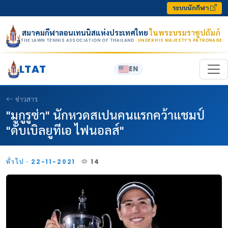
Skip to content
ระบบนักกีฬา
สมาคมกีฬาลอนเทนนิสแห่งประเทศไทย
ในพระบรมราชูปถัมภ์
THE LAWN TENNIS ASSOCIATION OF THAILAND
· UNDER HIS MAJESTY’S PATRONAGE
LTAT
EN
ข่าวสาร
"มูกูรูซ่า" นักหวดสเปนคนแรกคว้าแชมป์
"ดับเบิลยูทีเอ ไฟนอลส์"
ทั่วไป · 22-11-2021
14