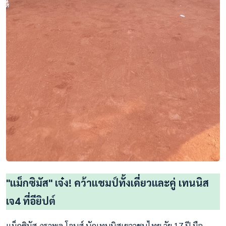
"แม็กซิมัส" เจ๋ง! คว้าแชมป์ทั้งเดี่ยวและคู่ เทนนิส
เจ4 ที่อียิปต์
แม็กซิมัส ภราพล โจนส์ นักเทนนิสเยาวชนไทย วัย 17 ปี มือ