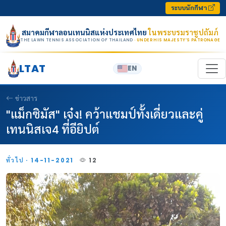
Skip to content
ระบบนักกีฬา
สมาคมกีฬาลอนเทนนิสแห่งประเทศไทย
ในพระบรมราชูปถัมภ์
THE LAWN TENNIS ASSOCIATION OF THAILAND
· UNDER HIS MAJESTY’S PATRONAGE
LTAT
EN
ข่าวสาร
"แม็กซิมัส" เจ๋ง! คว้าแชมป์ทั้งเดี่ยวและคู่
เทนนิสเจ4 ที่อียิปต์
ทั่วไป · 14-11-2021
12