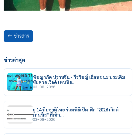
ข่าวสาร
ข่าวล่าสุด
พิชญาภัค ปราบจีน - วีรวิชญ์ เฉือนชนะ ประเดิม
ชัยหวดเวิลด์ เทนนิส…
03-08-2026
ยู 14 ทีมชาติไทย ร่วมพิธีเปิด ศึก "2026 เวิลด์
เทนนิส" ที่เช็ก…
03-08-2026