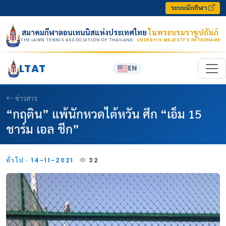
Skip to content
ระบบนักกีฬา
สมาคมกีฬาลอนเทนนิสแห่งประเทศไทย
ในพระบรมราชูปถัมภ์
THE LAWN TENNIS ASSOCIATION OF THAILAND
· UNDER HIS MAJESTY’S PATRONAGE
LTAT
EN
ข่าวสาร
“กฤติน” แพ้นักหวดไต้หวัน ศึก “เอ็ม 15
ชาร์ม เอล ชีก”
ทั่วไป · 14-11-2021
32