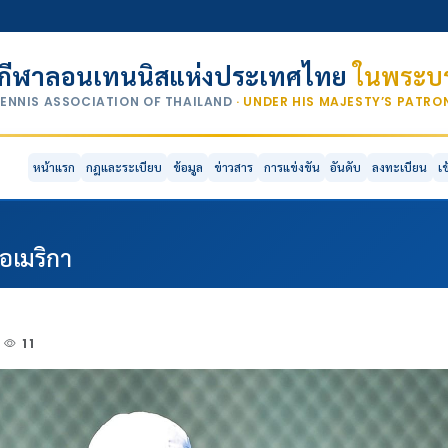
กีฬาลอนเทนนิสแห่งประเทศไทย
ในพระบร
TENNIS ASSOCIATION OF THAILAND
· UNDER HIS MAJESTY’S PATR
หน้าแรก
กฎและระเบียบ
ข้อมูล
ข่าวสาร
การแข่งขัน
อันดับ
ลงทะเบียน
เ
อเมริกา
11