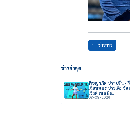
ข่าวสาร
ข่าวล่าสุด
พิชญาภัค ปราบจีน - วี
เฉือนชนะ ประเดิมชั
เวิลด์ เทนนิส…
03-08-2026