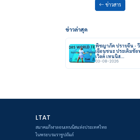
ข่าวสาร
ข่าวล่าสุด
พิชญาภัค ปราบจีน - วี
เฉือนชนะ ประเดิมชั
เวิลด์ เทนนิส…
03-08-2026
LTAT
สมาคมกีฬาลอนเทนนิสแห่งประเทศไทย
ในพระบรมราชูปถัมภ์