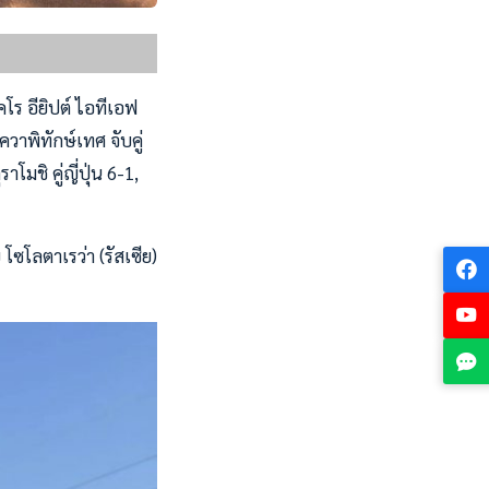
คโร อียิปต์ ไอทีเอฟ
ควาพิทักษ์เทศ จับคู่
มชิ คู่ญี่ปุ่น 6-1,
โซโลตาเรว่า (รัสเซีย)