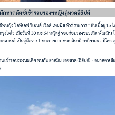
นักหวดดัตช์เข้ารอบรองฯหญิงคู่หวดอียิปต์
พหญิง ไอทีเอฟ วีเมนส์ เวิลด์ เทนนิส ทัวร์ รายการ “ดับเบิ้ลยู 15 ไ
ที่กรุงไคโร เมื่อวันที่ 30 ก.ย.64 หญิงคู่ รอบก่อนรองชนะเลิศ พัณณิน โ
อลแลนด์ เป็นคู่มือวาง 1 ของรายการ ชนะ มินามิ อากิยามะ - มิโฮะ คุราโ
ผ่านเข้ารอบรองนะเลิศ พบกับ ยาสมิน เอซซาต (อียิปต์) - อนาสตาเซีย 
ร