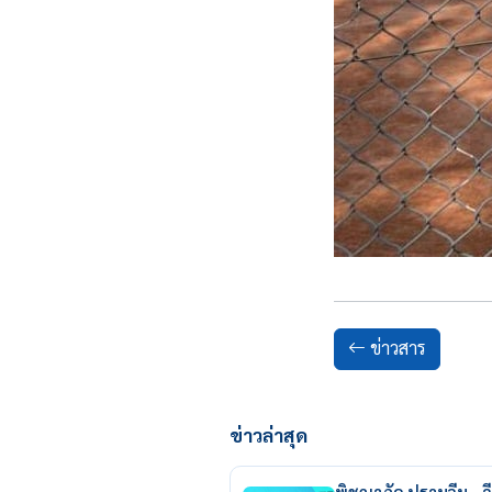
ข่าวสาร
ข่าวล่าสุด
พิชญาภัค ปราบจีน - วี