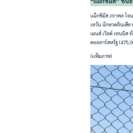
“แม็กซิมัส” ชนะต่
แม็กซิมัส ภราพล โจน
เทวัน นักหวดอินเดีย
เมนส์ เวิลด์ เทนนิส ท
ดอลลาร์สหรัฐ (475,000
(แฟ้มภาพ)