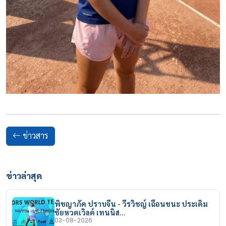
ข่าวสาร
ข่าวล่าสุด
พิชญาภัค ปราบจีน - วีรวิชญ์ เฉือนชนะ ประเดิม
ชัยหวดเวิลด์ เทนนิส…
03-08-2026