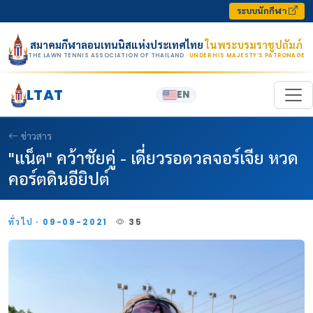
Skip to content
ระบบนักกีฬา
สมาคมกีฬาลอนเทนนิสแห่งประเทศไทย
ในพระบรมราชูปถัมภ์
THE LAWN TENNIS ASSOCIATION OF THAILAND
· UNDER HIS MAJESTY’S PATRONAGE
LTAT
EN
ข่าวสาร
"แน็ต" คว้าชัยคู่ - เดี่ยวรอดวลจอร์เจีย หวด
คอร์ตดินอียิปต์
ทั่วไป · 09-09-2021
35