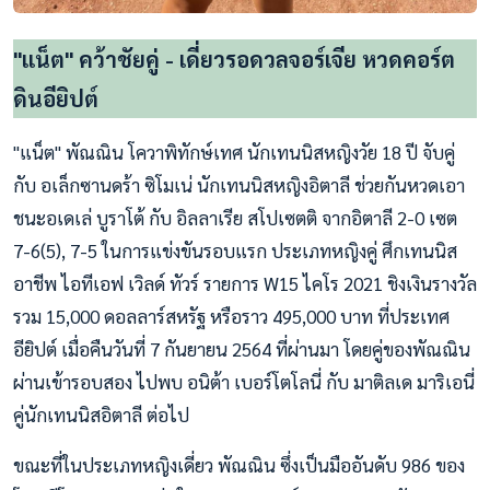
"แน็ต" คว้าชัยคู่ - เดี่ยวรอดวลจอร์เจีย หวดคอร์ต
ดินอียิปต์
"แน็ต" พัณณิน โควาพิทักษ์เทศ นักเทนนิสหญิงวัย 18 ปี จับคู่
กับ อเล็กซานดร้า ซิโมเน่ นักเทนนิสหญิงอิตาลี ช่วยกันหวดเอา
ชนะอเดเล่ บูราโต้ กับ อิลลาเรีย สโปเซตติ จากอิตาลี 2-0 เซต
7-6(5), 7-5 ในการแข่งขันรอบแรก ประเภทหญิงคู่ ศึกเทนนิส
อาชีพ ไอทีเอฟ เวิลด์ ทัวร์ รายการ W15 ไคโร 2021 ชิงเงินรางวัล
รวม 15,000 ดอลลาร์สหรัฐ หรือราว 495,000 บาท ที่ประเทศ
อียิปต์ เมื่อคืนวันที่ 7 กันยายน 2564 ที่ผ่านมา โดยคู่ของพัณณิน
ผ่านเข้ารอบสอง ไปพบ อนิต้า เบอร์โตโลนี่ กับ มาติลเด มาริเอนี่
คู่นักเทนนิสอิตาลี ต่อไป
ขณะที่ในประเภทหญิงเดี่ยว พัณณิน ซึ่งเป็นมืออันดับ 986 ของ