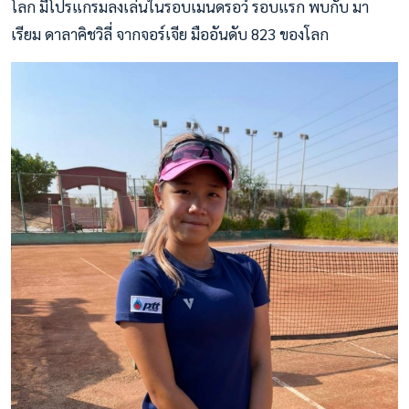
โลก มีโปรแกรมลงเล่นในรอบเมนดรอว์ รอบแรก พบกับ มา
เรียม ดาลาคิชวิลี่ จากจอร์เจีย มืออันดับ 823 ของโลก