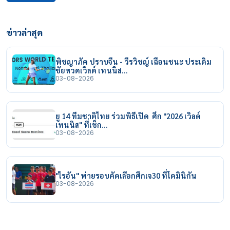
ข่าวล่าสุด
พิชญาภัค ปราบจีน - วีรวิชญ์ เฉือนชนะ ประเดิม
ชัยหวดเวิลด์ เทนนิส…
03-08-2026
ยู 14 ทีมชาติไทย ร่วมพิธีเปิด ศึก "2026 เวิลด์
เทนนิส" ที่เช็ก…
03-08-2026
"ไรอัน" พ่ายรอบคัดเลือกศึกเจ30 ที่โดมินิกัน
03-08-2026