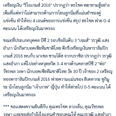
เหรียญเงิน "ริโอเกมส์ 2016" ปรากฏว่า พรโชค พยายามสู้อย่าง
เต็มที่แต่ทว่าไม่สามารถต้านการโยนลูกนิ่มที่แม่นยำของคู่
แข่งขัน ทำให้จบ 4 เอนด์ของการแข่งขัน สรุป พรโชค พ่าย 0-4
คะแนน ได้เหรียญเงินมาครอง
ขณะที่ประเภทบุคคล บีซี 2 รอบชิงอันดับ 3 "เจมส์" วรวุฒิ แสง
อำภา นักกีฬาบอคเซียทีมชาติไทย ดีกรีเหรียญเงินพาราลิมปิก
เกมส์ 2016 พบกับ มาเซล ซานโต๊ส จากบราซิล ปรากฎว่า วรวุฒิ
แสงอำภา แพ้ไปอย่างหวุดหวิด 3-4 ทางด้านคลาสบีซี 2 "ต่อ"
วัชรพล วงษา นักบอคเซียทีมชาติไทย วัย 30 ปี เจ้าของ 2 เหรียญ
ทองพาราลิมปิกเกมส์ 2016 พ่ายความแม่นของ ฮิเดทากะ ซูกิมู
ระ นักโยนลูกนิ่ม "เจ้าภาพ" ญี่ปุ่น ทำให้พ่ายไป 0-5 คะแนน ได้
เหรียญเงินมาครอง
*** ขอแสดงความยินดีกับ คุณพรโชค ลาภเย็น, คุณวัชรพล
วงษา และขอส่งกำลังใจแทนคำขอบคุณให้ คุณวรวุฒิ แสงอำภา