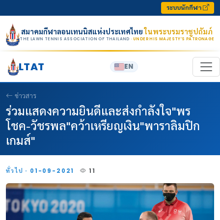
Skip to content
ระบบนักกีฬา
สมาคมกีฬาลอนเทนนิสแห่งประเทศไทย
ในพระบรมราชูปถัมภ์
THE LAWN TENNIS ASSOCIATION OF THAILAND
· UNDER HIS MAJESTY’S PATRONAGE
LTAT
EN
ข่าวสาร
ร่วมแสดงความยินดีและส่งกำลังใจ"พร
โชค-วัชรพล"คว้าเหรียญเงิน"พาราลิมปิก
เกมส์"
ทั่วไป · 01-09-2021
11