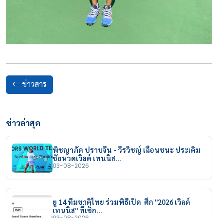
ข่าวสาร
ข่าวล่าสุด
พิชญาภัค ปราบจีน - วีรวิชญ์ เฉือนชนะ ประเดิม
ชัยหวดเวิลด์ เทนนิส…
03-08-2026
ยู 14 ทีมชาติไทย ร่วมพิธีเปิด ศึก "2026 เวิลด์
เทนนิส" ที่เช็ก…
03-08-2026