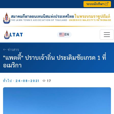
Skip to content
ระบบนักกีฬา
สมาคมกีฬาลอนเทนนิสแห่งประเทศไทย
ในพระบรมราชูปถัมภ์
THE LAWN TENNIS ASSOCIATION OF THAILAND
· UNDER HIS MAJESTY’S PATRONAGE
LTAT
EN
ข่าวสาร
"แพตตี้" ปราบเจ้าถิ่น ประเดิมชัยเกรด 1 ที่
อเมริกา
ทั่วไป · 24-08-2021
17