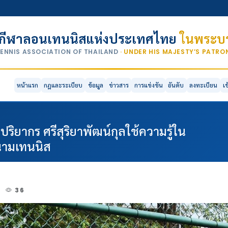
กีฬาลอนเทนนิสแห่งประเทศไทย
ในพระบร
TENNIS ASSOCIATION OF THAILAND
· UNDER HIS MAJESTY’S PATR
หน้าแรก
กฎและระเบียบ
ข้อมูล
ข่าวสาร
การแข่งขัน
อันดับ
ลงทะเบียน
เ
ปริยากร ศรีสุริยาพัฒน์กุลใช้ความรู้ใน
สนามเทนนิส
1
36