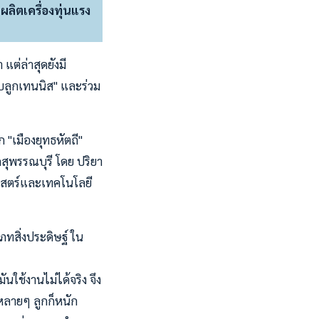
ผลิตเครื่องทุ่นแรง
แต่ล่าสุดยังมี
บลูกเทนนิส" และร่วม
ก "เมืองยุทธหัตถี"
ดสุพรรณบุรี โดย ปริยา
าสตร์และเทคโนโลยี
ภทสิ่งประดิษฐ์ ใน
ใช้งานไม่ได้จริง จึง
ะหลายๆ ลูกก็หนัก