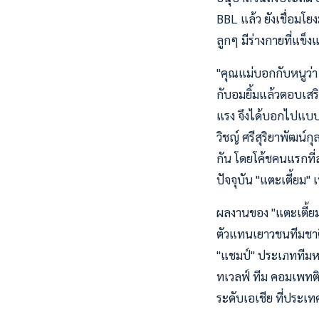
BBL แล้ว ยังเชื่อมโ
ลูกๆ มีร่างกายที่แข็ง
"คุณแม่บอกกับหนูว่า
กับอมยิ้มแล้วตอบเสริ
แรง จึงได้บอกไปแบบนั้
วิชญ์ ศรีสุริยาพัฒน์กุ
กัน โดยโค้ชคนแรกที่ส
ปัจจุบัน "แตะเตี้ยม"
ผลงานของ "แตะเตี้ยม"
ตัวแทนเยาวชนทีมชาติไ
"แชมป์" ประเภททีมหญิง
ทเวลฟ์ ทีม คอมเพทติ
ระดับเอเชีย ที่ประเ