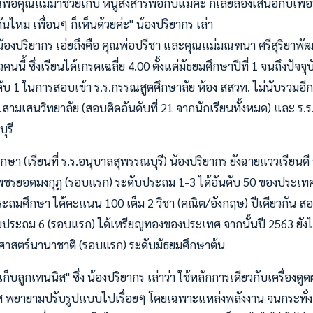
พ่อคุณแม่มาช่วยเก็บ หนูสงสารพ่อกับแม่ค่ะ ก็เลยลองเสนอกับเพื่
ันไหม เพื่อนๆ ก็เห็นด้วยค่ะ" น้องปริยากร เล่า
้องปริยากร เอ่ยถึงคือ คุณพ่อปรีชา และคุณแม่มณฑนา ศรีสุริยาพัฒน์กุ
นี้ ซึ่งเรียนได้เกรดเฉลี่ย 4.00 ตั้งแต่มัธยมศึกษาปีที่ 1 จนถึงปัจจ
บ 1 ในการสอบเข้า ร.ร.กรรณสูตศึกษาลัย ห้อง สสวท. ไม่นับรวมอีก 
ร.สามเสนวิทยาลัย (สอบติดอันดับที่ 21 จากนักเรียนทั้งหมด) และ ร.
ุรี
 (เรียนที่ ร.ร.อนุบาลสุพรรณบุรี) น้องปริยากร ยังฉายแววเรียนดี 
เพชรยอดมงกุฎ (รอบแรก) ระดับประถม 1-3 ได้อันดับ 50 ของประเทศ
ถมศึกษา ได้คะแนน 100 เต็ม 2 วิชา (คณิต/อังกฤษ) ปีเดียวกัน ส
บประถม 6 (รอบแรก) ได้เหรียญทองของประเทศ จากนั้นปี 2563 ยัง
ศาสตร์นานาชาติ (รอบแรก) ระดับมัธยมศึกษาต้น
องเก็บลูกเทนนิส" ซึ่ง น้องปริยากร เล่าว่า ใช้หลักการเดียวกับเครื่องดูด
ิส พยายามปรับรูปแบบไปเรื่อยๆ โดยเฉพาะแหล่งพลังงาน จนกระทั่ง