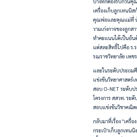
บางทีก็ต้องรบกวนคุณ
เครื่องเก็บลูกเทนนิสก
คุณพ่อและคุณแม่ที่ น
วามเก่งกาจของลูกสาวคน
ทำคะแนนได้เป็นอันดั
แต่สละสิทธิ์ไปคือ ร.
รณราชวิทยาลัย เพชรบ
และในระดับประถมศึกษา
แข่งขันวิทยาศาสตร์
สอบ O-NET ระดับประ
โครงการ สสวท. ระดั
สอบแข่งขันวิชาคณิต
กลับมาที่เรื่อง "เครื่
กระเป๋าเก็บลูกเทนน