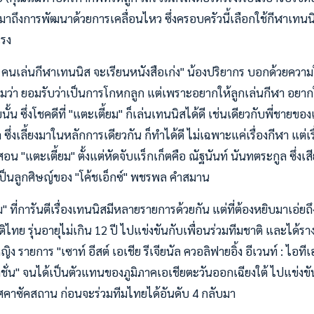
ยงมาถึงการพัฒนาด้วยการเคลื่อนไหว ซึ่งครอบครัวนี้เลือกใช้กีฬาเทน
แรง
 คนเล่นกีฬาเทนนิส จะเรียนหนังสือเก่ง" น้องปริยากร บอกด้วยความใ
มว่า ยอมรับว่าเป็นการโกหกลูก แต่เพราะอยากให้ลูกเล่นกีฬา อยากให
น ซึ่งโชคดีที่ "แตะเตี้ยม" ก็เล่นเทนนิสได้ดี เช่นเดียวกับพี่ชายของเ
ล ซึ่งเลี้ยงมาในหลักการเดียวกัน ก็ทำได้ดี ไม่เฉพาะแค่เรื่องกีฬา แต่เรื
อน "แตะเตี้ยม" ตั้งแต่หัดจับแร็กเก็ตคือ ณัฐนันท์ นันทตระกูล ซึ่งเส
 เป็นลูกศิษญ์ของ "โค้ชเอ็กซ์" พชรพล คำสมาน
 ที่การันตีเรื่องเทนนิสมีหลายรายการด้วยกัน แต่ที่ต้องหยิบมาเอ่ยถึ
ทย รุ่นอายุไม่เกิน 12 ปี ไปแข่งขันกับเพื่อนร่วมทีมชาติ และได้รา
 รายการ "เซาท์ อีสต์ เอเชีย รีเจียนัล ควอลิฟายอิ้ง อีเวนท์ : ไอทีเ
ชั่น" จนได้เป็นตัวแทนของภูมิภาคเอเชียตะวันออกเฉียงใต้ ไปแข่งข
ทศคาซัคสถาน ก่อนจะร่วมทีมไทยได้อันดับ 4 กลับมา