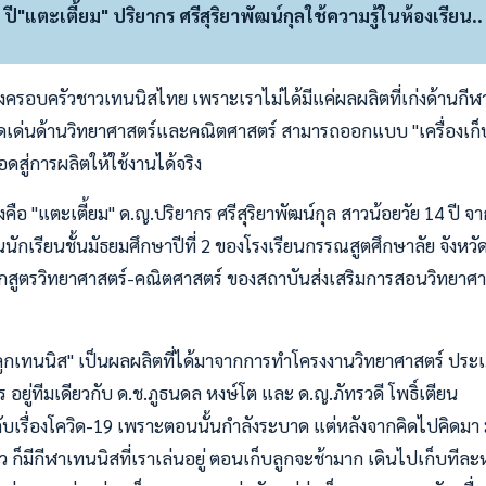
ี"แตะเตี้ยม" ปริยากร ศรีสุริยาพัฒน์กุลใช้ความรู้ในห้องเรียน.. 
ครอบครัวชาวเทนนิสไทย เพราะเราไม่ได้มีแค่ผลผลิตที่เก่งด้านกีฬา 
ดดเด่นด้านวิทยาศาสตร์และคณิตศาสตร์ สามารถออกแบบ "เครื่องเก็
อดสู่การผลิตให้ใช้งานได้จริง
งคือ "แตะเตี้ยม" ด.ญ.ปริยากร ศรีสุริยาพัฒน์กุล สาวน้อยวัย 14 ปี จา
็นนักเรียนชั้นมัธยมศึกษาปีที่ 2 ของโรงเรียนกรรณสูตศึกษาลัย จังหวั
หลักสูตรวิทยาศาสตร์-คณิตศาสตร์ ของสถาบันส่งเสริมการสอนวิทยาศ
็บลูกเทนนิส" เป็นผลผลิตที่ได้มาจากการทำโครงงานวิทยาศาสตร์ ประเ
ร อยู่ทีมเดียวกับ ด.ช.ภูธนดล หงษ์โต และ ด.ญ.ภัทรวดี โพธิ์เตียน
เรื่องโควิด-19 เพราะตอนนั้นกำลังระบาด แต่หลังจากคิดไปคิดมา มัน
้ตัว ก็มีกีฬาเทนนิสที่เราเล่นอยู่ ตอนเก็บลูกจะช้ามาก เดินไปเก็บทีล