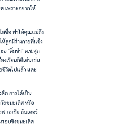
นิส เพราะอยากให้
สซื่อ ทำให้คุณแม่ถึง
้ลูกมีร่างกายที่แข็ง
ธอ "ติ่มซำ" ด.ช.ศุภ
่องเรียนก็ดีเด่นเช่น
ียชีวิตไปแล้ว และ
งคือ การได้เป็น
งวัลชนะเลิศ หรือ
อฟ เอเชีย อันเดอร์
ันรอบชิงชนะเลิศ