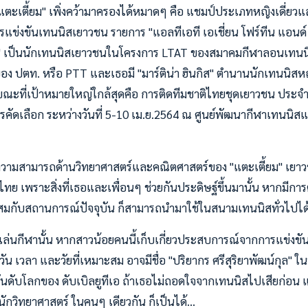
"แตะเตี้ยม" เพิ่งคว้ามาครองได้หมาดๆ คือ แชมป์ประเภทหญิงเดี่ยวแล
ข่งขันเทนนิสเยาวชน รายการ "แอลทีเอที เอเชี่ยน โฟร์ทีน แอนด์ อั
้ยม" เป็นนักเทนนิสเยาวชนในโครงการ LTAT ของสมาคมกีฬาลอนเท
ของ ปตท. หรือ PTT และเธอมี "มาร์ติน่า ฮินกิส" ตำนานนักเทนนิสหญ
ะที่เป้าหมายใหญ่ใกล้สุดคือ การติดทีมชาติไทยชุดเยาวชน ประจำป
รคัดเลือก ระหว่างวันที่ 5-10 เม.ย.2564 ณ ศูนย์พัฒนากีฬาเทนนิสแ
ับความสามารถด้านวิทยาศาสตร์และคณิตศาสตร์ของ "แตะเตี้ยม" เยา
ไทย เพราะสิ่งที่เธอและเพื่อนๆ ช่วยกันประดิษฐ์ขึ้นมานั้น หากมี
ะสมกับสถานการณ์ปัจจุบัน ก็สามารถนำมาใช้ในสนามเทนนิสทั่วไปได
ล่นกีฬานั้น หากสาวน้อยคนนี้เก็บเกี่ยวประสบการณ์จากการแข่งขั
่อถึงวัน เวลา และวัยที่เหมาะสม อาจมีชื่อ "ปริยากร ศรีสุริยาพัฒน์กุล
ดับโลกของ ดับเบิลยูทีเอ ถ้าเธอไม่ถอดใจจากเทนนิสไปเสียก่อน และ
กวิทยาศาสตร์ ในคนๆ เดียวกัน ก็เป็นได้...