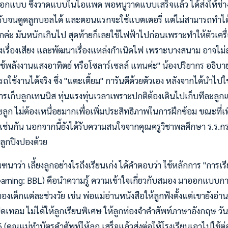
อกแบบ ซึ่งวาดแบบในไอแพด พอหนูวาดแบบเสร็จแล้ว ได้ส่งให้ช่
รับจนดูดลูกบอลได้ และตอนแรกจะใช้แบตเตอรี่ แต่ไม่สามารถทำได้
ค่ะ มันหนักเกินไป สุดท้ายก็เลยใช้ไฟฟ้าไปก่อนเพราะทำให้ตัวเครื
เรื่องเสียง และพัฒนาเรื่องแหล่งกำเนิดไฟ เพราะบางสนาม อาจไม่ส
้พลังงานแสงอาทิตย์ หรือโซลาร์เซลล์ แทนค่ะ" น้องปริยากร อธิบาย
สามารถใช้งานได้จริง ซึ่ง "แตะเตี้ยม" การันตีด้วยตัวเอง หลังจากได้นำไ
เก็บลูกเทนนิส ทุ่นแรงทุ่นเวลาเพราะปกติต้องเดินไปเก็บทีละลูกแต่
ลูก ไม่ต้องเหนื่อยมากเพื่อเพิ่มประสิทธิภาพในการฝึกซ้อม ขณะที่เพ
วเช่นกัน นอกจากนี้ยังได้รับความสนใจจากคุณครูวิชาพลศึกษา ร.ร.
บลูกปิงปองด้วย
ว่า เลี้ยงลูกอย่างไรถึงเรียนเก่ง ได้คำตอบว่า ใช้หลักการ "การเรี
arning: BBL) คือนำความรู้ ความเข้าใจเกี่ยวกับสมอง มาออกแบบการเรี
ด็กแต่ละช่วงวัย เช่น พ่อแม่อ่านหนังสือให้ลูกฟังตั้งแต่เขายังอ่านเ
ดเทอม ไม่ได้ให้ลูกเรียนพิเศษ ให้ลูกท่องจำคำศัพท์ภาษาอังกฤษ วันล
(คุณแม่ทำบัตรคำศัพท์ให้ลูก เสร็จแล้วส่งต่อให้โรงเรียนเอาไปใช้