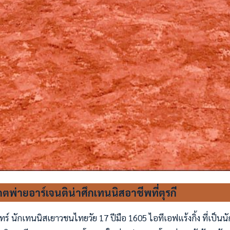
ตพ่ายอาร์เจนติน่าศึกเทนนิสอาชีพที่ตุรกี
ทร์ นักเทนนิสเยาวชนไทยวัย 17 ปีมือ 1605 ไอทีเอฟแร้งกิ้ง ที่เป็