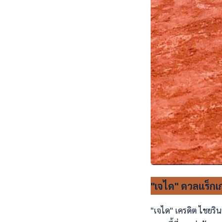
"เจได" ดวลแร็กเก
"เจได" เครดิต ไชยริน