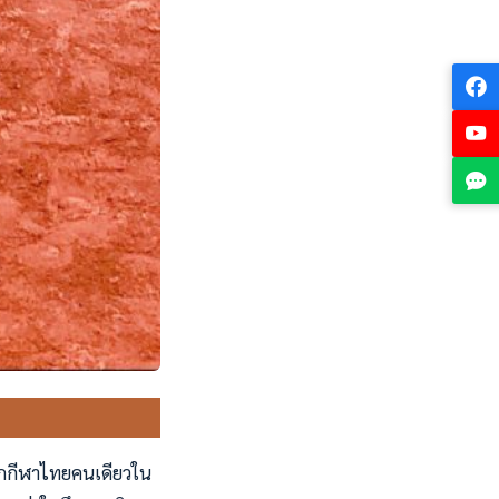
นนักกีฬาไทยคนเดียวใน