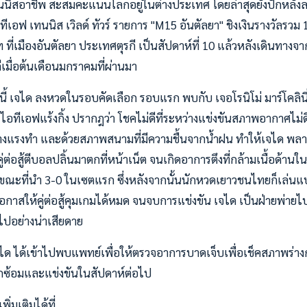
ทนนิสอาชีพ สะสมคะแนนโลกอยู่ในต่างประเทศ โดยล่าสุดยังปักหลัง
เอฟ เทนนิส เวิลด์ ทัวร์ รายการ "M15 อันตัลยา" ชิงเงินรางวัลรวม
ที่เมืองอันตัลยา ประเทศตุรกี เป็นสัปดาห์ที่ 10 แล้วหลังเดินทางจ
กีเมื่อต้นเดือนมกราคมที่ผ่านมา
นี้ เจได ลงหวดในรอบคัดเลือก รอบแรก พบกับ เจอโรนิโม่ มาร์โคลินี
96 ไอทีเอฟแร้งกิ้ง ปรากฎว่า โชคไม่ดีที่ระหว่างแข่งขันสภาพอากาศไม
แรงทำ และด้วยสภาพสนามที่มีความชื้นจากน้ำฝน ทำให้เจได พลาด
คู่ต่อสู้ตีบอลปลิ้นมาตกที่หน้าเน็ต จนเกิดอาการตึงที่กล้ามเนื้อด้านใ
ขณะที่นำ 3-0 ในเซตแรก ซึ่งหลังจากนั้นนักหวดเยาวชนไทยก็เล่นแ
ดโอกาสให้คู่ต่อสู้คุมเกมได้หมด จนจบการแข่งขัน เจได เป็นฝ่ายพ่าย
ปอย่างน่าเสียดาย
ได ได้เข้าไปพบแพทย์เพื่อให้ตรวจอาการบาดเจ็บเพื่อเช็คสภาพร่างก
ซ้อมและแข่งขันในสัปดาห์ต่อไป
่มเติมได้ที่