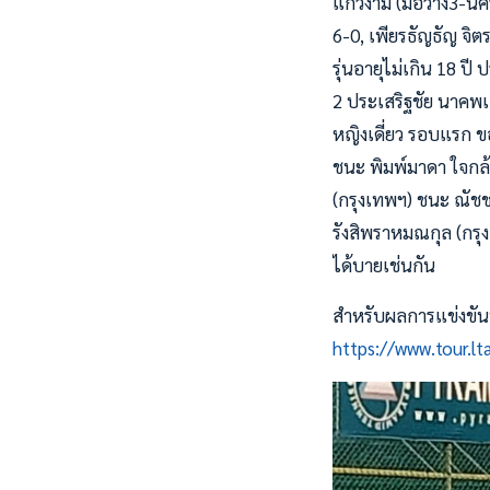
แก้วงาม (มือวาง3-นค
6-0, เพียรธัญธัญ จิต
รุ่นอายุไม่เกิน 18 ป
2 ประเสริฐชัย นาคพเจ
หญิงเดี่ยว รอบแรก ขอ
ชนะ พิมพ์มาดา ใจกล้า 
(กรุงเทพฯ) ชนะ ณัชช
รังสิพราหมณกุล (กรุง
ได้บายเช่นกัน
สำหรับผลการแข่งขันที
https://www.tour.l