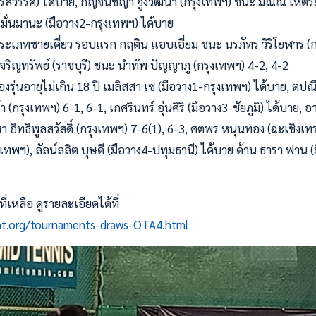
รสวรรค์) ได้บาย, กัญจน์ชญา จูงวัฒนา (กรุงเทพฯ) ชนะ มิณิณ เหตระ
รมั่นมานะ (มือวาง2-กรุงเทพฯ) ได้บาย
ี ประเภทชายเดี่ยว รอบแรก กฤติน แอบเอี่ยม ชนะ นรภัทร วิริโยฬาร (ก
ริญทรัพย์ (ราชบุรี) ชนะ นำทัพ ปัญญาภู (กรุงเทพฯ) 4-2, 4-2
งรุ่นอายุไม่เกิน 18 ปี เมลิสสา เซ (มือวาง1-กรุงเทพฯ) ได้บาย, ตปณี
(กรุงเทพฯ) 6-1, 6-1, เกศรินทร์ อุ่นศิริ (มือวาง3-ชัยภูมิ) ได้บาย, 
า อิทธิพูลสวัสดิ์ (กรุงเทพฯ) 7-6(1), 6-3, ศตพร หนุนทอง (ฉะเชิง
เทพฯ), ลัลน์ลลิต บุษดี (มือวาง4-ปทุมธานี) ได้บาย ด้าน ธารา ฟาน 
่เหลือ ดูรายละเอียดได้ที่
tat.org/tournaments-draws-OTA4.html