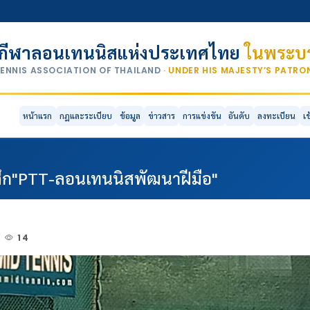
กีฬาลอนเทนนิสแห่งประเทศไทย
ในพระบร
TENNIS ASSOCIATION OF THAILAND
· UNDER HIS MAJESTY’S PATR
หน้าแรก
กฎและระเบียบ
ข้อมูล
ข่าวสาร
การแข่งขัน
อันดับ
ลงทะเบียน
เ
ศึก"PTT-ลอนเทนนิสพัฒนาฝีมือ"
14