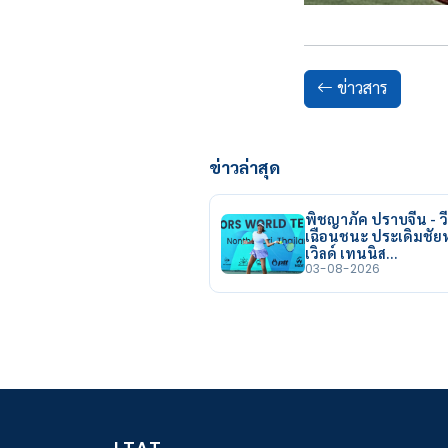
ข่าวสาร
ข่าวล่าสุด
พิชญาภัค ปราบจีน - วี
เฉือนชนะ ประเดิมชั
เวิลด์ เทนนิส…
03-08-2026