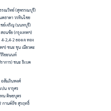
รรณวิทย์ (สุพรรณบุรี)
 กันตธาดา วรทินไชย
ชย์เจริญ (นนทบุรี)
 สอนชัย (กรุงเทพฯ)
) 4-2,4-2 ยองเจ ทอง
เทพฯ) ชนะ ชุน เมียวดะ
ีวิริยะนนท์
ปราการ) ชนะ ธิเบต
ม อสัมภินพงศ์
 เปน จารุศร
้แทน ดิษยบุตร
 กานต์ธัช สุรฤทธิ์