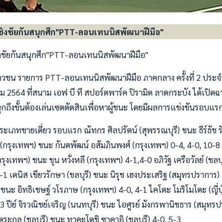
งชัยกันสนุกศึก"PTT-ลอนเทนนิสพัฒนาฝีมือ"
ชัยกันสนุกศึก"PTT-ลอนเทนนิสพัฒนาฝีมือ"
วชน รายการ PTT-ลอนเทนนิสพัฒนาฝีมือ ภาคกลาง ครั้งที่ 2 ประจำป
คม 2564 ที่สนาม เอฟ บี ที สปอร์ตพาร์ค ปิรามิด ลาดกระบัง ได้เปิดฉาก
ุกถึงขั้นต้องเล่นเซตตัดสินเพื่อหาผู้ชนะ โดยมีผลการแข่งขันรอบแรก 
 ประเภทชายเดี่ยว รอบแรก ณัทกร ศิลปรัตน์ (สุพรรณบุรี) ชนะ ธีร์ธัช ร
ดร (กรุงเทพฯ) ชนะ กันตพัฒน์ อสัมภินพงศ์ (กรุงเทพฯ) 0-4, 4-0, 10-8
ุงเทพฯ) ชนะ ขุน หวั่งหลี (กรุงเทพฯ) 4-1,4-0 อภิวัฐ เครือวัลย์ (ช
4-1 เดนิส เขียวรักษา (ชลบุรี) ชนะ นิรุช เฮงประเสริฐ (สมุทรปราการ
) ชนะ อิทธิเชษฐ์ วโรภาษ (กรุงเทพฯ) 4-0, 4-1 ไคโตะ โมริโมโตะ (ญี่ปุ
-3 ปีย์ จิรวณิชย์เจริญ (นนทบุรี) ชนะ ไอศูรย์ มังกรพานิชธาร (สมุทรป
ระกูล (ชลบุรี) ชนะ ทาคะโตชิ ซาคาอิ (ชลบุรี) 4-0, 5-3