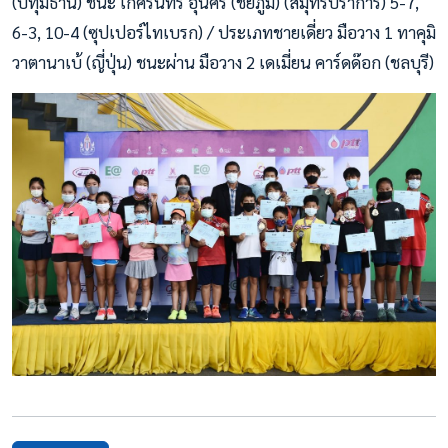
(ปทุมธานี) ชนะ เกศรินทร์ อุ่นศิริ (ชัยภูมิ) (สมุทรปราการ) 5-7,
6-3, 10-4 (ซุปเปอร์ไทเบรก) / ประเภทชายเดี่ยว มือวาง 1 ทาคุมิ
วาตานาเบ้ (ญี่ปุ่น) ชนะผ่าน มือวาง 2 เดเมี่ยน คาร์ดด๊อก (ชลบุรี)