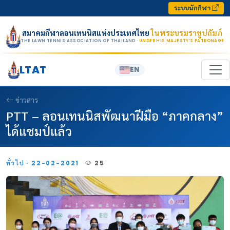
Skip to content
ระบบนักกีฬา
สมาคมกีฬาลอนเทนนิสแห่งประเทศไทย
ในพระบรมราชูปถัมภ์
THE LAWN TENNIS ASSOCIATION OF THAILAND
· UNDER HIS MAJESTY’S PATRONAGE
LTAT
EN
ข่าวสาร
PTT – ลอนเทนนิสพัฒนาฝีมือ “ภาคกลาง”
ได้แชมป์แล้ว
ทั่วไป · 22-02-2021
25