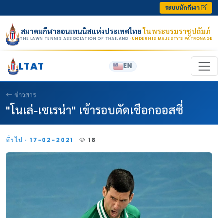
Skip to content
ระบบนักกีฬา
สมาคมกีฬาลอนเทนนิสแห่งประเทศไทย
ในพระบรมราชูปถัมภ์
THE LAWN TENNIS ASSOCIATION OF THAILAND
· UNDER HIS MAJESTY’S PATRONAGE
LTAT
EN
ข่าวสาร
"โนเล่-เซเรน่า" เข้ารอบตัดเชือกออสซี่
ทั่วไป · 17-02-2021
18