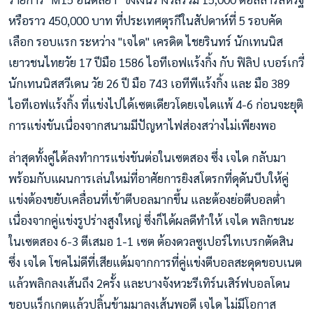
หรือราว 450,000 บาท ที่ประเทศตุรกีในสัปดาห์ที่ 5 รอบคัด
เลือก รอบแรก ระหว่าง "เจได" เครดิต ไชยรินทร์ นักเทนนิส
เยาวชนไทยวัย 17 ปีมือ 1586 ไอทีเอฟแร้งกิ้ง กับ ฟิลิป เบอร์เกวี่
นักเทนนิสสวีเดน วัย 26 ปี มือ 743 เอทีพีแร้งกิ้ง และ มือ 389
ไอทีเอฟแร้งกิ้ง ที่แข่งไปได้เซตเดียวโดยเจไดแพ้ 4-6 ก่อนจะยุติ
การแข่งขันเนื่องจากสนามมีปัญหาไฟส่องสว่างไม่เพียงพอ
ล่าสุดทั้งคู่ได้ลงทำการแข่งขันต่อในเซตสอง ซึ่ง เจได กลับมา
พร้อมกับแผนการเล่นใหม่ที่อาศัยการยิงสโตรกที่ดุดันบีบให้คู่
แข่งต้องขยับเคลื่อนที่เข้าตีบอลมากขึ้น และต้องย่อตีบอลต่ำ
เนื่องจากคู่แข่งรูปร่างสูงใหญ่ ซึ่งก็ได้ผลดีทำให้ เจได พลิกชนะ
ในเซตสอง 6-3 ตีเสมอ 1-1 เซต ต้องดวลซูเปอร์ไทเบรกตัดสิน
ซึ่ง เจได โชคไม่ดีที่เสียแต้มจากการที่คู่แข่งตีบอลสะดุดขอบเนต
แล้วพลิกลงเส้นถึง 2ครั้ง และบางจังหวะรีเทิร์นเสิร์ฟบอลโดน
ขอบแร็กเกตแล้วปลิ้นข้ามมาลงเส้นพอดี เจได ไม่มีโอกาส