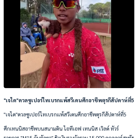
"เจได"ดวลซูเปอร์ไทเบรกแพ้สวีเดนศึกอาชีพตุรกีสัปดาห์ที่5
"เจได"ดวลซูเปอร์ไทเบรกแพ้สวีเดนศึกอาชีพตุรกีสัปดาห์ที่5
ศึกเทนนิสอาชีพบนสนามดิน ไอทีเอฟ เทนนิส เวิลด์ ทัวร์
รายการ "M15 อันตัลยา" ชิงเงินรางวัลรวม 15,000 ดอลลาร์สหรัฐ