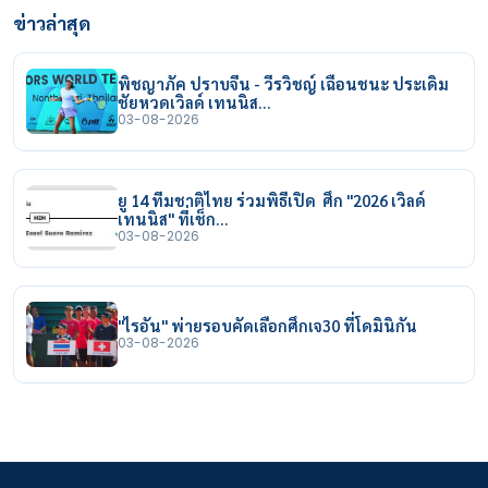
ข่าวล่าสุด
พิชญาภัค ปราบจีน - วีรวิชญ์ เฉือนชนะ ประเดิม
ชัยหวดเวิลด์ เทนนิส…
03-08-2026
ยู 14 ทีมชาติไทย ร่วมพิธีเปิด ศึก "2026 เวิลด์
เทนนิส" ที่เช็ก…
03-08-2026
"ไรอัน" พ่ายรอบคัดเลือกศึกเจ30 ที่โดมินิกัน
03-08-2026