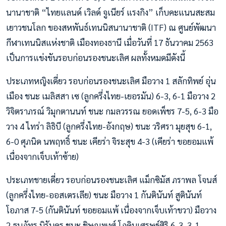
นานาชาติ “ไทยแลนด์ เวิลด์ จูเนียร์ แรงกิง” เก็บคะแนนสะสม
เยาวชนโลก ของสหพันธ์เทนนิสนานาชาติ (ITF) ณ ศูนย์พัฒนา
กีฬาเทนนิสแห่งชาติ เมืองทองธานี เมื่อวันที่ 17 ธันวาคม 2563
เป็นการแข่งขันรอบก่อนรองชนะเลิศ ผลทั้งหมดมีดังนี้
ประเภทหญิงเดี่ยว รอบก่อนรองชนะเลิศ มือวาง 1 สลักทิพย์ อุ่น
เมือง ชนะ เมลิสสา เซ (ลูกครึ่งไทย-เยอรมัน) 6-3, 6-1 มือวาง 2
วิจิตราภรณ์ วิมุกตานนท์ ชนะ กมลวรรณ ยอดเพ็ชร 7-5, 6-3 มือ
วาง 4 ไทร่า ลิธิบี (ลูกครึ่งไทย-อังกฤษ) ชนะ วริศรา มุยสุข 6-1,
6-0 ศุภนิด นพฤทธิ์ ชนะ เคียร่า จิระสุข 4-3 (เคียร่า ขอยอมแพ้
เนื่องจากเจ็บเท้าซ้าย)
ประเภทชายเดี่ยว รอบก่อนรองชนะเลิศ แม็กซิมัส ภราพล โจนส์
(ลูกครึ่งไทย-ออสเตรเลีย) ชนะ มือวาง 1 กันตินันท์ สูตินันท์
โอภาส 7-5 (กันตินันท์ ขอยอมแพ้ เนื่องจากเจ็บเท้าขวา) มือวาง
2 ธนภัทร นิรันดร ชนะ ชิษณุพงศ์ โภคินเศรษฐ์ศิริ 6-3, 3-1