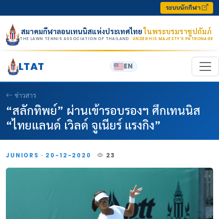
Skip to content
ระบบนักกีฬา
สมาคมกีฬาลอนเทนนิสแห่งประเทศไทย
ในพระบรมราชูปถัมภ์
THE LAWN TENNIS ASSOCIATION OF THAILAND
· UNDER HIS MAJESTY’S PATRONAGE
LTAT
EN
ข่าวสาร
“สลักทิพย์” ผ่านเข้ารอบรองฯ ศึกเทนนิส
“ไทยแลนด์ เวิลด์ จูเนียร์ แรงกิง”
JUNIORS · 20-12-2020
23