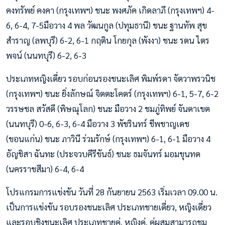
คงทรัพย์ คงคา (กรุงเทพฯ) ชนะ พงศภัค เกิดลาภี (กรุงเทพฯ) 4-
6, 6-4, 7-5มือวาง 4 พล วัฒนกูล (ปทุมธานี) ชนะ ฐานทัพ สุข
สำราญ (ลพบุรี) 6-2, 6-1 กฤติน โกยกุล (พังงา) ชนะ รตน ไตร
พจน์ (นนทบุรี) 6-2, 6-3
ประเภทหญิงเดี่ยว รอบก่อนรองชนะเลิศ พิมพ์รดา จัตวาพรวนิช
(กรุงเทพฯ) ชนะ ยิ่งลักษณ์ จิตตะโคตร์ (กรุงเทพฯ) 6-1, 5-7, 6-2
วรรษชล สวัสดี (พิษณุโลก) ชนะ มือวาง 2 ชมภู่ทิพย์ จันดาเขต
(นนทบุรี) 0-6, 6-3, 6-4 มือวาง 3 พัชรินทร์ ชีพชาญเดช
(ขอนแก่น) ชนะ ภาวินี ร่วมรักษ์ (กรุงเทพฯ) 6-1, 6-1 มือวาง 4
อัญชิสา ฉันทะ (ประจวบคีรีขันธ์) ชนะ ธมจันทร์ มอมขุนทด
(นครราชสีมา) 6-4, 6-4
โปรแกรมการแข่งขัน วันที่ 28 กันยายน 2563 เริ่มเวลา 09.00 น.
เป็นการแข่งขัน รอบรองชนะเลิศ ประเภทชายเดี่ยว, หญิงเดี่ยว
และรอบชิงชนะเลิศ ประเภทชายคู่, หญิงคู่, คู่ผสมสามารถชม