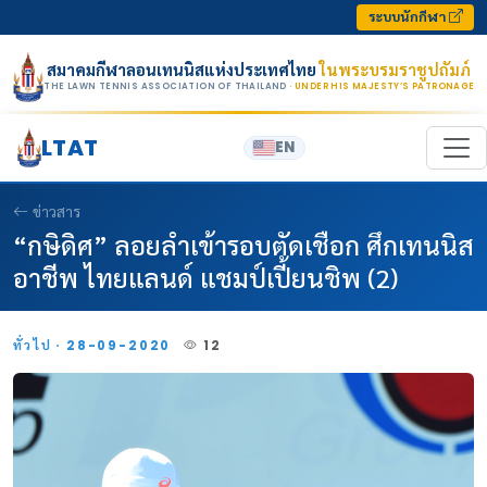
Skip to content
ระบบนักกีฬา
สมาคมกีฬาลอนเทนนิสแห่งประเทศไทย
ในพระบรมราชูปถัมภ์
THE LAWN TENNIS ASSOCIATION OF THAILAND
· UNDER HIS MAJESTY’S PATRONAGE
LTAT
EN
ข่าวสาร
“กษิดิศ” ลอยลำเข้ารอบตัดเชือก ศึกเทนนิส
อาชีพ ไทยแลนด์ แชมป์เปี้ยนชิพ (2)
ทั่วไป · 28-09-2020
12