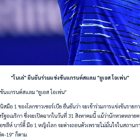
"โนเล่" ยืนยันร่วมแข่งขันแกรนด์สแลม "ยูเอส โอเพ่น"
่งขันแกรนด์สแลม "ยูเอส โอเพ่น"
นนิสมือ 1 ของโลกชาวเซอร์เบีย ยืนยันว่า จะเข้าร่วมการแข่งขันราย
สหรัฐอเมริกา ซึ่งจะเปิดฉากในวันที่ 31 สิงหาคมนี้ แม้ว่านักหวดหล
ชลีห์ บาร์ตี้ มือ 1 หญิงโลก จะต่างถอนตัวเพราะไม่มั่นใจในสถา
ิด-19" ก็ตาม