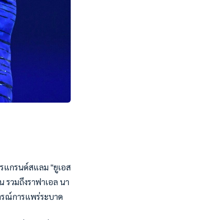
การแกรนด์สแลม "ยูเอส
ายคน รวมถึงราฟาเอล นา
นการณ์การแพร่ระบาด