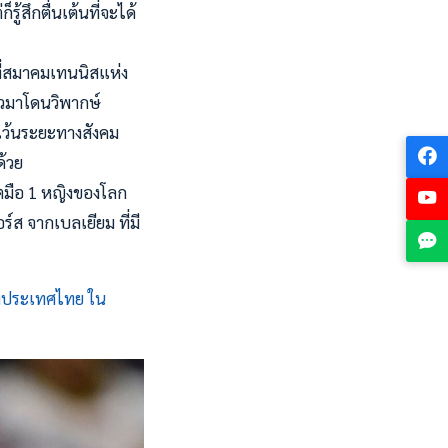
้สึกตื่นเต้นที่จะได้
ี่สมาคมเทนนิสแห่ง
ัวมาโดนวิพากษ์
ารเว้นระยะทางสังคม
ด้วย
ดีตมือ 1 หญิงของโลก
์ส จากเบลเยียม ที่มี
งประเทศไทย ใน