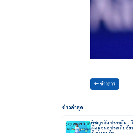
ข่าวสาร
ข่าวล่าสุด
พิชญาภัค ปราบจีน - วี
เฉือนชนะ ประเดิมชั
เวิลด์ เทนนิส…