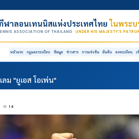
กีฬาลอนเทนนิสแห่งประเทศไทย
ในพระบร
TENNIS ASSOCIATION OF THAILAND
· UNDER HIS MAJESTY’S PATR
หน้าแรก
กฎและระเบียบ
ข้อมูล
ข่าวสาร
การแข่งขัน
อันดับ
ลงทะเบียน
เ
แลม "ยูเอส โอเพ่น"
0
14