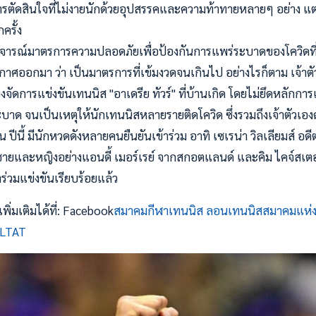
การตัดสินใจที่ไม่งายนักด้วยอุปสรรคและความท้าทายหลายๆ อย่าง แต่ก็รู
ครั้ง
ยวิจารณ์มาตรการความปลอดภัยเพื่อป้องกันการแพร่ระบาดของโควิดท
าศออกมา ว่า เป็นมาตรการที่เข้มงวดจนเกินไป อย่างไรก็ตาม เจ้าต
องจัดการแข่งขันเทนนิส "อาเดรีย ทัวร์" ที่บ้านเกิด โดยไม่ยึดหลักก
บาด จนเป็นเหตุให้นักเทนนิสหลายรายติดโควิด ซึ่งรวมถึงเจ้าตัวเอง
น ปีนี้ มีนักหวดดังหลายคนยืนยันเข้าร่วม อาทิ เซเรน่า วิลเลียมส์ อ
ชายและหญิงอย่างแอนดี้ เมอร์เรย์ จากสกอตแลนด์ และคิม ไคจ์สเตอร
้าร่วมแข่งขันเรียบร้อยแล้ว
ิ่มเติมได้ที่: Facebook
สมาคมกีฬาเทนนิส ลอนเทนนิสสมาคมแห่
 LTAT