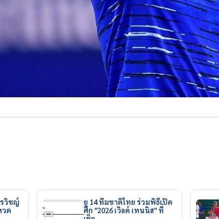
รวิชญ์
ยู 14 ทีมชาติไทย ร่วมพิธีเปิด
ยหวด
ศึก "2026 เวิลด์ เทนนิส" ที่
เช็ก…