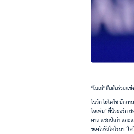
"โนเล่" ยืนยันร่วมแข
โนวัก โยโควิช นักเท
โอเพ่น" ที่นิวยอร์ก 
ดาล แชมป์เก่า และแอ
ของไวรัสโคโรนา "โคว