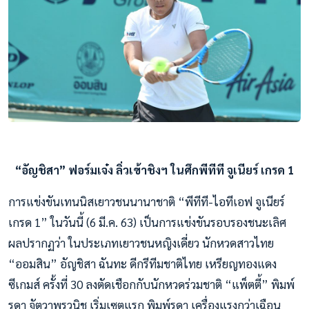
“อัญชิสา” ฟอร์มเจ๋ง ลิ่วเข้าชิงฯ ในศึกพีทีที จูเนียร์ เกรด 1
การแข่งขันเทนนิสเยาวชนนานาชาติ “พีทีที-ไอทีเอฟ จูเนียร์
เกรด 1” ในวันนี้ (6 มี.ค. 63) เป็นการแข่งขันรอบรองชนะเลิศ
ผลปรากฏว่า ในประเภทเยาวชนหญิงเดี่ยว นักหวดสาวไทย
“ออมสิน” อัญชิสา ฉันทะ ดีกรีทีมชาติไทย เหรียญทองแดง
ซีเกมส์ ครั้งที่ 30 ลงตัดเชือกกับนักหวดร่วมชาติ “แพ็ตตี้” พิมพ์
รดา จัตวาพรวนิช เริ่มเซตแรก พิมพ์รดา เครื่องแรงกว่าเฉือน