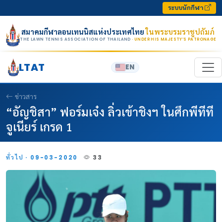
Skip to content
ระบบนักกีฬา
สมาคมกีฬาลอนเทนนิสแห่งประเทศไทย
ในพระบรมราชูปถัมภ์
THE LAWN TENNIS ASSOCIATION OF THAILAND
· UNDER HIS MAJESTY’S PATRONAGE
LTAT
EN
ข่าวสาร
“อัญชิสา” ฟอร์มเจ๋ง ลิ่วเข้าชิงฯ ในศึกพีทีที
จูเนียร์ เกรด 1
ทั่วไป · 09-03-2020
33