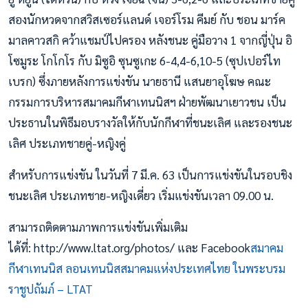
สองนักหวดจากสวิสเซอร์แลนด์ เจอร์โรม คีมย์ กับ ชอน มาร์ค
มาลคาวสกิ คว้าแชมป์ไปครอง หลังชนะ คู่มือวาง 1 จากญี่ปุ่น อิ
โซมูระ โกโกโร กับ มิซูอิ ซุนซูเกะ 6-4,4-6,10-5 (ซุปเปอร์ไท
เบรก) ซึ่งภายหลังการแข่งขัน นายธานี แสนยาอุโฆษ คณะ
กรรมการบริหารสมาคมกีฬาเทนนิสฯ ฝ่ายพัฒนาเยาวชน เป็น
ประธานในพิธีมอบรางวัลให้กับนักกีฬาที่ชนะเลิศ และรองชนะ
เลิศ ประเภทชายคู่-หญิงคู่
สำหรับการแข่งขัน ในวันที่ 7 มี.ค. 63 เป็นการแข่งขันในรอบชิง
ชนะเลิศ ประเภทชาย-หญิงเดี่ยว เริ่มแข่งขันเวลา 09.00 น.
สามารถติดตามภาพการแข่งขันเพิ่มเติม
ได้ที่: http://www.ltat.org/photos/ และ Facebook
สมาคม
กีฬาเทนนิส ลอนเทนนิสสมาคมแห่งประเทศไทย ในพระบรม
ราชูปถัมภ์ – LTAT