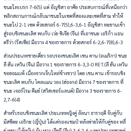
ชนะไทเบรก 7-6(5) แต่ อัญชิสา อาศัย ประสบการณ์ที่เหนือกว่า
พลิกสถานการณ์กลับมาชนะในเซตที่สองและเซตที่สาม ทำให้
ชนะไป 2-1 เซต ด้วยสกอร์ 6-7(5),6-3,6-1 อัญชิสา ทะยานเข้า
สู่รอบชิงชนะเลิศ พบกับ เว่ย ซิเจีย (จีน) ที่เอาชนะ เอริก้า แอน
ดรีว่า (รัสเซีย) มือวาง 4 ของรายการ ด้วยสกอร์ 6-2,6-7(8),6-3
ส่วนประเภทชายเดี่ยว รอบรองชนะเลิศ เซน คาน (อเมริกา) ชนะ
ลี ฮัน เหวิน (จีน) มือวาง 1 ของรายการ 6-3,3-0 RET.(ลี ฮัน เหวิน
ขอยอมแพ้ เนื่องจากเจ็บไหล่ข้างขวา) โดย เชน คาน เข้ารอบชิง
ชนะเลิศ พบกับ โคลแมน วอง (ฮ่องกง) มือวาง 7 ของรายการ ที่
ชนะ เจอร์โรม คีมย์ (สวิสเซอร์แลนด์) มือวาง 3 ของรายการ 6-
2,7-6(4)
สำหรับรอบชิงชนะเลิศ ประเภทหญิงคู่ ลัลนา ธาราฤดี จับคู่กับ
มัสซึดะ เอริกะ (ญี่ปุ่น) ได้แค่รองแชมป์ หลังพ่ายให้กับคู่ของ หลี่
ยู่ หยูน (ไต้หวัน) กับ หวง เจียฉี (จีน) 3-6,2-6 และประเภทชายคู่