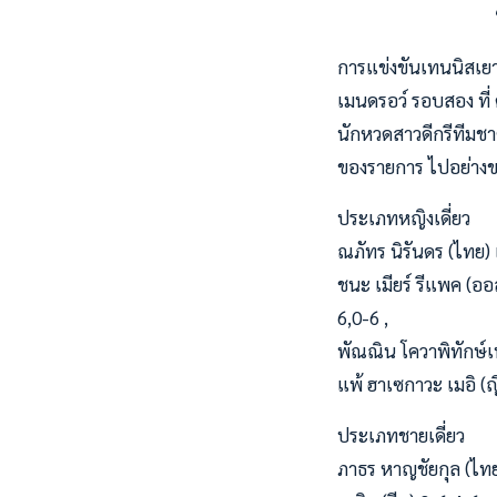
การแข่งขันเทนนิสเยาว
เมนดรอว์ รอบสอง ที่
นักหวดสาวดีกรีทีมชาต
ของรายการ ไปอย่างขาด
ประเภทหญิงเดี่ยว
ณภัทร นิรันดร (ไทย)
ชนะ เมียร์ รีแพค (ออส
6,0-6 ,
พัณณิน โควาพิทักษ์เ
แพ้ ฮาเซกาวะ เมอิ (ญี
ประเภทชายเดี่ยว
ภาธร หาญชัยกุล (ไทย) 