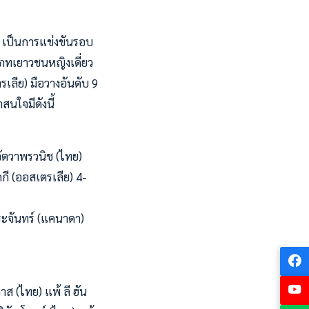
1
3) เป็นการแข่งขันรอบ
เภทเยาวชนหญิงเดี่ยว
เลีย) มือวางอันดับ 9
สนใจมีดังนี้
จัตวาพรวนิช (ไทย)
คกี (ออสเตรเลีย) 4-
ระจันทร์ (แคนาดา)
าส (ไทย) แพ้ ลี ฮัน