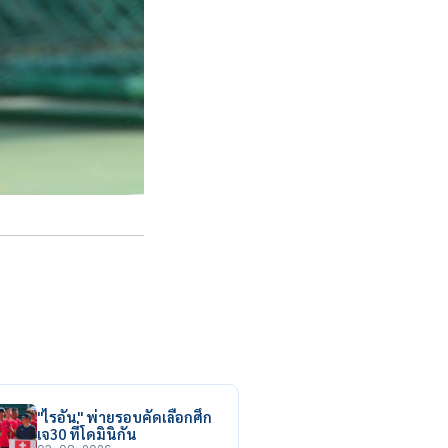
"ไรอัน" พ่ายรอบคัดเลือกศึก
เจ30 ที่โดมินิกัน