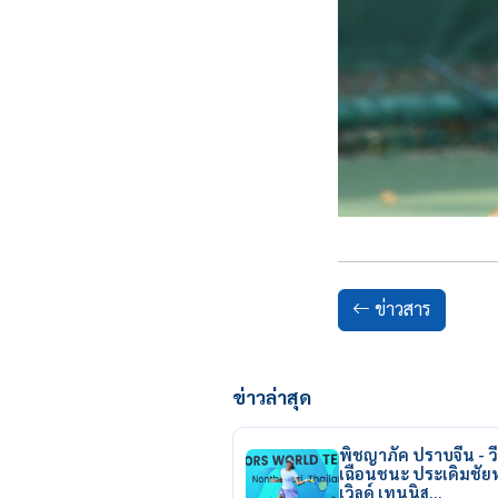
ข่าวสาร
ข่าวล่าสุด
พิชญาภัค ปราบจีน - วี
เฉือนชนะ ประเดิมชั
เวิลด์ เทนนิส…