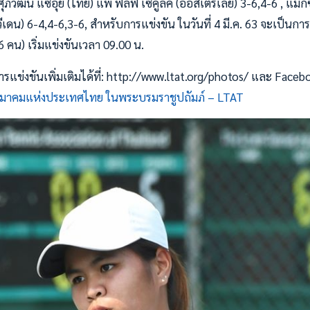
 ศุภวัฒน์ แซ่อุ้ย (ไทย) แพ้ ฟิลิฟ เซคูลิค (ออสเตรเลีย) 3-6,4-6 , แม็ก
วีเดน) 6-4,4-6,3-6, สำหรับการแข่งขัน ในวันที่ 4 มี.ค. 63 จะเป็น
6 คน) เริ่มแข่งขันเวลา 09.00 น.
ข่งขันเพิ่มเติมได้ที่: http://www.ltat.org/photos/ และ Faceb
มาคมแห่งประเทศไทย ในพระบรมราชูปถัมภ์ – LTAT