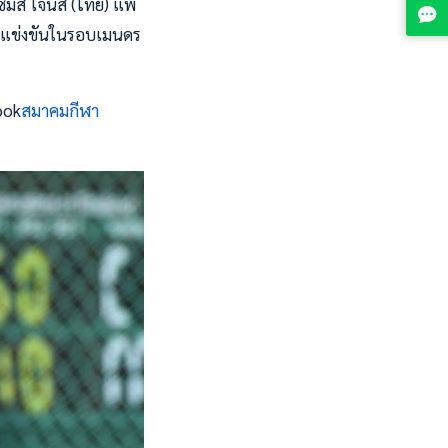
ซิมัส โจนส์ (ไทย) แพ้
การแข่งขันในรอบเมนดร
ook
สมาคมกีฬา