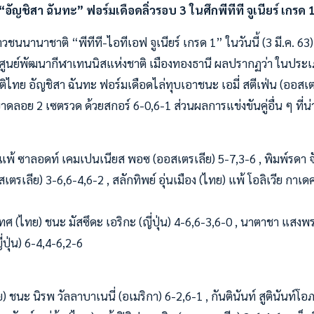
“อัญชิสา ฉันทะ” ฟอร์มเดือดลิ่วรอบ 3 ในศึกพีทีที จูเนียร์ เกรด 
ชนนานาชาติ “พีทีที-ไอทีเอฟ จูเนียร์ เกรด 1” ในวันนี้ (3 มี.ค. 6
 ศูนย์พัฒนากีฬาเทนนิสแห่งชาติ เมืองทองธานี ผลปรากฏว่า ในประ
ิไทย อัญชิสา ฉันทะ ฟอร์มเดือดไล่ทุบเอาชนะ เอมี่ สตีเฟ่น (ออสเตร
ลอย 2 เซตรวด ด้วยสกอร์ 6-0,6-1 ส่วนผลการแข่งขันคู่อื่น ๆ ที่น่า
 แพ้ ซาลอดท์ เคมเปนเนียส พอซ (ออสเตรเลีย) 5-7,3-6 , พิมพ์รดา 
เตรเลีย) 3-6,6-4,6-2 , สลักทิพย์ อุ่นเมือง (ไทย) แพ้ โอลิเวีย กาเด
ทศ (ไทย) ชนะ มัสซึดะ เอริกะ (ญี่ปุ่น) 4-6,6-3,6-0 , นาตาชา แสงพ
่ปุ่น) 6-4,4-6,2-6
ชนะ นิรพ วัลลาบาเนนี่ (อเมริกา) 6-2,6-1 , กันตินันท์ สูตินันท์โอภ