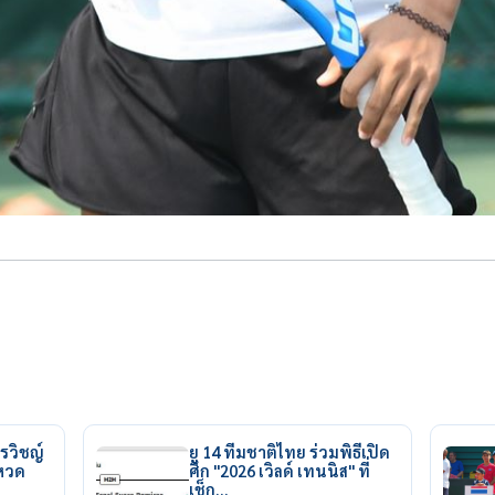
รวิชญ์
ยู 14 ทีมชาติไทย ร่วมพิธีเปิด
ยหวด
ศึก "2026 เวิลด์ เทนนิส" ที่
เช็ก…