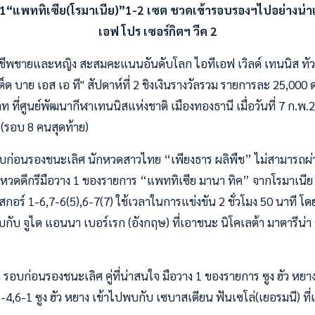
อ1“แพททิเซีย(โรมาเนีย)”1-2 เซต ชวดเข้ารอบรองฯไปอย่างน่าเ
เอฟ โปร เซอร์กิตฯ วีค 2
ชีพชายและหญิง สะสมคะแนนอันดับโลก ไอทีเอฟ เวิลด์ เทนนิส ทัวร
ต็ด บาย เอส เอ ที" สัปดาห์ที่ 2 ชิงเงินรางวัลรวม รายการละ 25,000
ี่ศูนย์พัฒนากีฬาเทนนิสแห่งชาติ เมืองทองธานี เมื่อวันที่ 7 ก.พ.
(รอบ 8 คนสุดท้าย)
อบก่อนรองชนะเลิศ นักหวดสาวไทย “เพียงธาร ผลิพืช” ไม่สามารถผ
ักหวดดีกรีมือวาง 1 ของรายการ “แพททิเซีย มานา ทิค” จากโรมาเนีย
สกอร์ 1-6,7-6(5),6-7(7) ใช้เวลาในการแข่งขัน 2 ชั่วโมง 50 นาที โด
บ จูได แอนนา เบอร์เรก (อังกฤษ) ที่เอาชนะ นิโคเลต้า มาตารีน่า 
รอบก่อนรองชนะเลิศ คู่ที่น่าสนใจ มือวาง 1 ของรายการ ซูง ฮัว หยาง
,6-4,6-1 ซูง ฮัว หยาง เข้าไปพบกับ เซบาสเตียน ฟันเซโล่(เยอรมนี) 