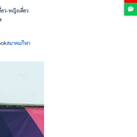
่ยว-หญิงเดี่ยว
ศ
ook
สมาคมกีฬา