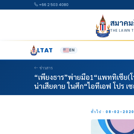
Skip to content
+66 2 503 4080
สมาคม
THE LAWN 
LTAT
EN
ข่าวสาร
“เพียงธาร”พ่ายมือ1“แพททิเซีย(โ
น่าเสียดาย ในศึก“ไอทีเอฟ โปร เซอ
ทั่วไป · 08-02-202