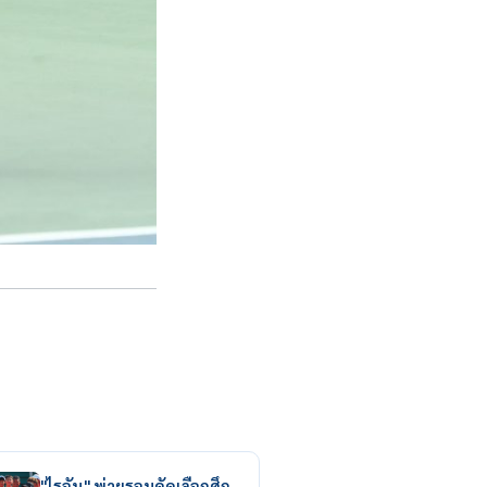
"ไรอัน" พ่ายรอบคัดเลือกศึก