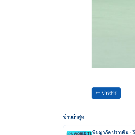
ข่าวสาร
ข่าวล่าสุด
พิชญาภัค ปราบจีน - วี