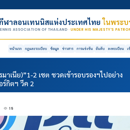
กีฬาลอนเทนนิสแห่งประเทศไทย
ในพระบร
TENNIS ASSOCIATION OF THAILAND
· UNDER HIS MAJESTY’S PATR
หน้าแรก
กฎและระเบียบ
ข้อมูล
ข่าวสาร
การแข่งขัน
อันดับ
ลงทะเบียน
เ
รมาเนีย)”1-2 เซต ชวดเข้ารอบรองฯไปอย่าง
ร์กิตฯ วีค 2
0
15