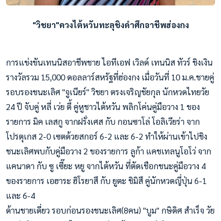
"วิชยา"ควงไต้หวันทะลุชิงดำศึกอาชีพฮ่องกง
การแข่งขันเทนนิสอาชีพชาย ไอทีเอฟ เวิลด์ เทนนิส ทัวร์ ชิงเงิน
รางวัลรวม 15,000 ดอลลาร์สหรัฐที่ฮ่องกง เมื่อวันที่ 10 ม.ค.ชายคู่
รอบรองชนะเลิศ "จูเนียร์" วิชยา ตรงเจริญชัยกุล นักหวดไทยวัย
24 ปี จับคู่ หลี่ เว่ย ตี้ คู่หูชาวไต้หวัน พลิกโค่นคู่มือวาง 1 ของ
รายการ มิค เลสกู จากฝรั่งเศส กับ กอนซาโล่ โอลิเวียร่า จาก
โปรตุเกส 2-0 เซตด้วยสกอร์ 6-2 และ 6-2 ทำให้ผ่านเข้าไปชิง
ชนะเลิศพบกับคู่มือวาง 2 ของรายการ ลูก้า แคชเทลนูโอโว่ จาก
แคนาดา กับ ซู เซี๊ยะ หยู จากไต้หวัน ที่ตัดเชือกชนะคู่มือวาง 4
ของรายการ เอฮาระ ฮิโรยาสึ กับ ยูตะ ชิมิสึ คู่นักหวดญี่ปุ่น 6-1
และ 6-4
ด้านชายเดี่ยว รอบก่อนรองชนะเลิศ(8คน) "บูม" กษิดิศ สำเร็จ วัย