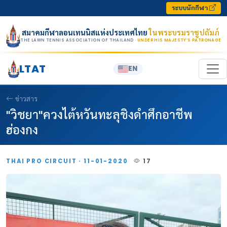
Skip to content
ระบบนักกีฬา
สมาคมกีฬาลอนเทนนิสแห่งประเทศไทย
ในพระบรมราชูปถัมภ์
THE LAWN TENNIS ASSOCIATION OF THAILAND
· UNDER HIS MAJESTY’S PATRONAGE
LTAT
EN
ข่าวสาร
"วิชยา"ควงไต้หวันทะลุชิงดำศึกอาชีพ
ฮ่องกง
THAI PRO CIRCUIT · 11-01-2020
17