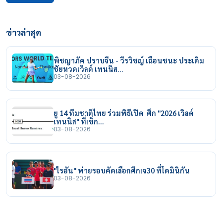
ข่าวล่าสุด
พิชญาภัค ปราบจีน - วีรวิชญ์ เฉือนชนะ ประเดิม
ชัยหวดเวิลด์ เทนนิส…
03-08-2026
ยู 14 ทีมชาติไทย ร่วมพิธีเปิด ศึก "2026 เวิลด์
เทนนิส" ที่เช็ก…
03-08-2026
"ไรอัน" พ่ายรอบคัดเลือกศึกเจ30 ที่โดมินิกัน
03-08-2026