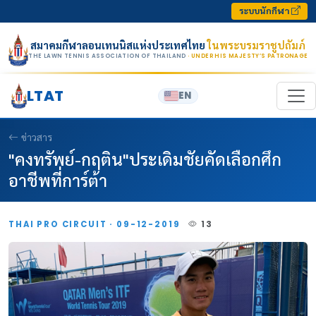
Skip to content
ระบบนักกีฬา
สมาคมกีฬาลอนเทนนิสแห่งประเทศไทย
ในพระบรมราชูปถัมภ์
THE LAWN TENNIS ASSOCIATION OF THAILAND
· UNDER HIS MAJESTY’S PATRONAGE
LTAT
EN
ข่าวสาร
"คงทรัพย์-กฤติน"ประเดิมชัยคัดเลือกศึก
อาชีพที่การ์ต้า
THAI PRO CIRCUIT · 09-12-2019
13