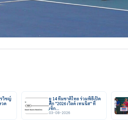
รวิชญ์
ยู 14 ทีมชาติไทย ร่วมพิธีเปิด
ยหวด
ศึก "2026 เวิลด์ เทนนิส" ที่
เช็ก…
03-08-2026