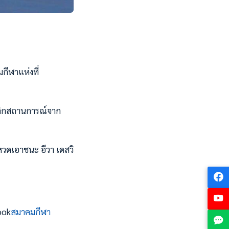
กีฬาแห่งที่
 พลิกสถานการณ์จาก
หวดเอาชนะ​ อีวา เดสวิ
ook
สมาคมกีฬา