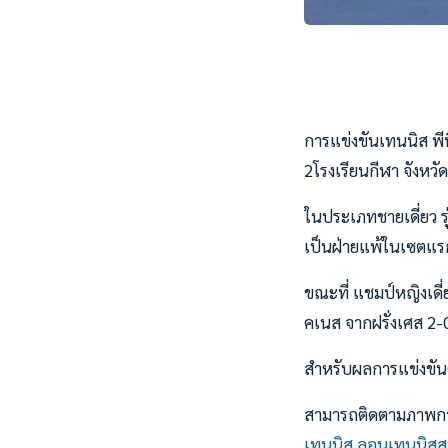
การแข่งขันเทนนิส พีท
2โรงเรียนกีฬา จังหวัดส
ในประเภทชายเดี่ยว รุ
เป็นฝ่ายแพ้ในเซตแรก
ขณะที่ แชมป์หญิงเดี่
คเนส จากฝรั่งเศส 2-
สำหรับผลการแข่งขันคู
สามารถติดตามภาพการแ
เทนนิส ลอนเทนนิสส