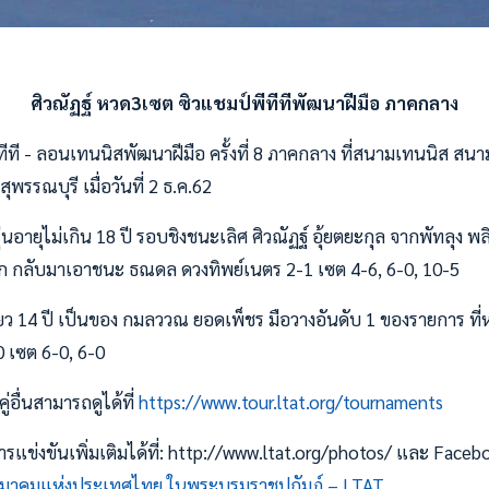
ศิวณัฏฐ์ หวด3เซต ซิวแชมป์พีทีทีพัฒนาฝีมือ ภาคกลาง
ีที - ลอนเทนนิสพัฒนาฝีมือ ครั้งที่ 8 ภาคกลาง ที่สนามเทนนิส สนาม
ุพรรณบุรี เมื่อวันที่ 2 ธ.ค.62
่นอายุไม่เกิน 18 ปี รอบชิงชนะเลิศ ศิวณัฏฐ์ อุ้ยตยะกุล จากพัทลุง
 กลับมาเอาชนะ ธณดล​ ดวงทิพย์เนตร​ 2-1 เซต 4-6​, 6-0,​ 10-5
ยว 14 ปี เป็นของ กมลววณ ยอดเพ็ชร​ มือวางอันดับ 1 ของรายการ ที่
0 เซต 6-0, 6-0
่อื่นสามารถดูได้ที่
https://www.tour.ltat.org/tournaments
ข่งขันเพิ่มเติมได้ที่: http://www.ltat.org/photos/ และ Faceb
มาคมแห่งประเทศไทย ในพระบรมราชูปถัมภ์ – LTAT