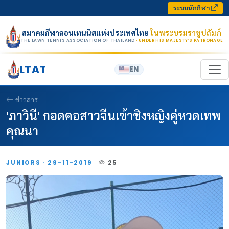
Skip to content
ระบบนักกีฬา
สมาคมกีฬาลอนเทนนิสแห่งประเทศไทย
ในพระบรมราชูปถัมภ์
THE LAWN TENNIS ASSOCIATION OF THAILAND
· UNDER HIS MAJESTY’S PATRONAGE
LTAT
EN
ข่าวสาร
'ภาวินี' กอดคอสาวจีนเข้าชิงหญิงคู่หวดเทพ
คุณนา
JUNIORS · 29-11-2019
25