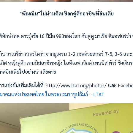
"พัณณิน"ไม่ผ่านตัดเชือกคู่ศึกอาชีพที่อินเดีย
กษ์เทศ ดาวรุ่งวัย 16 ปีมือ 983ของโลก กับคู่หู มาเรีย ติมอฟเฟว่า จ
ย กับ วาเลริย่า สเตรโคว่า จากยูเครน 1-2 เซตด้วยสกอร์ 7-5, 3-6 แล
 หญิงคู่ศึกเทนนิสอาชีพหญิง ไอทีเอฟ เวิลด์ เทนนิส ทัวร์ ชิงเงิน
เทศอินเดียไปอย่างน่าเสียดาย
ข่งขันเพิ่มเติมได้ที่: http://www.ltat.org/photos/ และ Faceb
มาคมแห่งประเทศไทย ในพระบรมราชูปถัมภ์ – LTAT