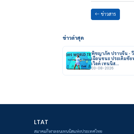
ข่าวสาร
ข่าวล่าสุด
พิชญาภัค ปราบจีน - วี
เฉือนชนะ ประเดิมชั
เวิลด์ เทนนิส…
03-08-2026
LTAT
สมาคมกีฬาลอนเทนนิสแห่งประเทศไทย