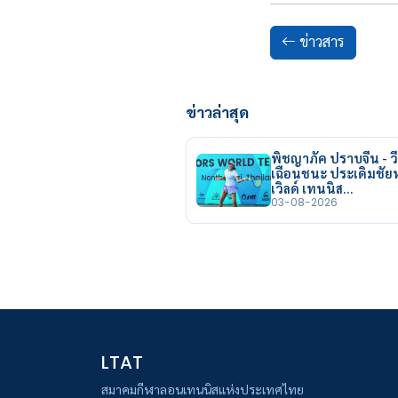
ข่าวสาร
ข่าวล่าสุด
พิชญาภัค ปราบจีน - วี
เฉือนชนะ ประเดิมชั
เวิลด์ เทนนิส…
03-08-2026
LTAT
สมาคมกีฬาลอนเทนนิสแห่งประเทศไทย