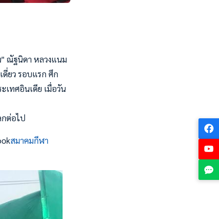
จูน" ณัฐนิดา หลวงแนม
ดี่ยว รอบแรก ศึก
ะเทศอินเดีย เมื่อวัน
ลกต่อไป
ook
สมาคมกีฬา