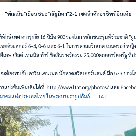
"พัณณิน"เฉือนชนะ"ณัฐนิดา"2-1 เซตลิ่วศึกอาชีพที่อินเดีย
ักษ์เทศ ดาวรุ่งวัย 16 ปีมือ 983ของโลก พลิกชนะรุ่นพี่ร่วมชาติ "
เซตด้วยสกอร์ 6-4, 0-6 และ 6-1 ในการดวลแร็กเกต เมนดรอว์ หญิงเ
เอฟ เวิลด์ เทนนิส ทัวร์ ชิงเงินรางวัลรวม 25,000ดอลลาร์สหรัฐ ที่ปร
จะต้องพบกับ คาริน เคนเนล นักหวดสวิตเซอร์แลนด์ มือ 533 ของโ
ข่งขันเพิ่มเติมได้ที่: http://www.ltat.org/photos/ และ Faceb
มาคมแห่งประเทศไทย ในพระบรมราชูปถัมภ์ – LTAT