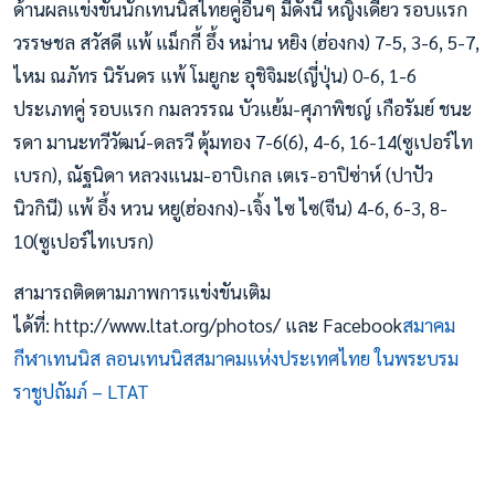
ด้านผลแข่งขันนักเทนนิสไทยคู่อื่นๆ มีดังนี้ หญิงเดี่ยว รอบแรก
วรรษชล สวัสดี แพ้ แม็กกี้ อึ้ง หม่าน หยิง (ฮ่องกง) 7-5, 3-6, 5-7,
ไหม ณภัทร นิรันดร แพ้ โมยูกะ อุชิจิมะ(ญี่ปุ่น) 0-6, 1-6
ประเภทคู่ รอบแรก กมลวรรณ บัวแย้ม-ศุภาพิชญ์ เกือรัมย์ ชนะ
รดา มานะทวีวัฒน์-ดลรวี ตุ้มทอง 7-6(6), 4-6, 16-14(ซูเปอร์ไท
เบรก), ณัฐนิดา หลวงแนม-อาบิเกล เตเร-อาปิซ่าห์ (ปาปัว
นิวกินี) แพ้ อึ้ง หวน หยู(ฮ่องกง)-เจิ้ง ไซ ไซ(จีน) 4-6, 6-3, 8-
10(ซูเปอร์ไทเบรก)
สามารถติดตามภาพการแข่งขันเติม
ได้ที่: http://www.ltat.org/photos/ และ Facebook
สมาคม
กีฬาเทนนิส ลอนเทนนิสสมาคมแห่งประเทศไทย ในพระบรม
ราชูปถัมภ์ – LTAT