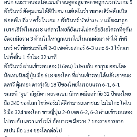
หนัก และวางบอลได้แม่นยำ จนคู่ต่อสู้มาพลาดถูกเบรกในเกม 5
พัชรินทร์ ยังคุมเกมได้ดีบีบจน เนย์เดโนว่า พลาดเสิร์ฟดับเบิล
ฟอลท์ไปถึง 2 ครั้ง ในเกม 7 พัชรินทร์ นำห่าง 5-2 แม้จะมาถูก
เบรกเสิร์ฟในเกม 8 แต่สาวไทยก็ยังแรงไม่ตกยื้อยิงสโตรกที่ดุดัน
อัดจนมือวาง 3 ต้านไม่ไหวถูกเบรกไปในเกมต่อมา ทำให้ พัชริ
นทร์ คว้าชัยชนะทันที 2-0 เซตด้วยสกอร์ 6-3 และ 6-3 ใช้เวลา
ไปทั้งสิ้น 1 ชั่วโมง 32 นาที
พัชรินทร์ ผ่านเข้ารอบสอง (16คน) ไปพบกับ ซากุระ ฮอนโดะ
นักเทนนิสญี่ปุ่น มือ 618 ของโลก ที่ผ่านเข้ารอบได้หลังเอาชนะ
ดลรวี ตุ้มทอง ดาวรุ่งวัย 18 ปีของไทยในรอบแรก 6-1, 6-1
ขณะที่ "จูน" ณัฐนิดา หลวงแนม นักหวดมือเก๋าวัย 32 ปีของไทย
มือ 340 ของโลก โชว์ฟอร์มได้ดีสามารถเอาชนะ โมโมโกะ โคโบ
ริ มือ 324 ของโลก ชาวญี่ปุ่น 2-0 เซต 6-2, 6-3 ผ่านเข้ารอบสอง
ไปพบกับ เอวา เกร์เรโร่ อัลบาเรซ มือวาง 7 ของรายการจาก
สเปน มือ 234 ของโลกต่อไป