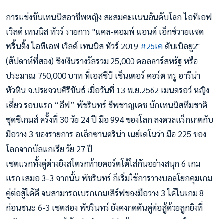
การแข่งขันเทนนิสอาชีพหญิง สะสมคะแนนอันดับโลก ไอทีเอฟ
เวิลด์ เทนนิส ทัวร์ รายการ "แคล-คอมพ์ แอนด์ เอ็กซ์วายแซด
พริ้นติ้ง ไอทีเอฟ เวิลด์ เทนนิส ทัวร์ 2019
#25เค
ดับเบิลยู2"
(สัปดาห์ที่สอง) ชิงเงินรางวัลรวม 25,000 ดอลลาร์สหรัฐ หรือ
ประมาณ 750,000 บาท ที่เอสซีบี เซ็นเตอร์ คอร์ต ทรู อารีน่า
หัวหิน จ.ประจวบคีรีขันธ์ เมื่อวันที่ 13 พ.ย.2562 เมนดรอว์ หญิง
เดี่ยว รอบแรก “อีฟ” พัชรินทร์ ชีพชาญเดช นักเทนนิสทีมชาติ
ชุดซีเกมส์ ครั้งที่ 30 วัย 24 ปี มือ 994 ของโลก ลงดวลแร็กเกตกับ
มือวาง 3 ของรายการ อเล็กซานดริน่า เนย์เดโนว่า มือ 225 ของ
โลกจากบัลแกเรีย วัย 27 ปี
เซตแรกทั้งคู่ต่างยิงสโตรกท้ายคอร์ตโต้ใส่กันอย่างสนุก 6 เกม
แรก เสมอ 3-3 จากนั้น พัชรินทร์ ก็เริ่มใช้การวางบอลโยกคุมเกม
คู่ต่อสู้ได้ดี จนสามารถเบรกเกมเสิร์ฟของมือวาง 3 ได้ในเกม 8
ก่อนชนะ 6-3 เซตสอง พัชรินทร์ ยังคงกดดันคู่ต่อสู้ด้วยลูกยิงที่