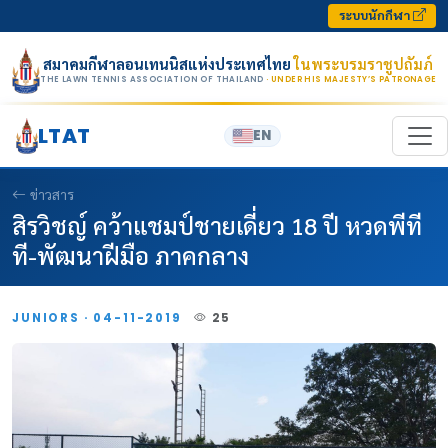
Skip to content
ระบบนักกีฬา
สมาคมกีฬาลอนเทนนิสแห่งประเทศไทย
ในพระบรมราชูปถัมภ์
THE LAWN TENNIS ASSOCIATION OF THAILAND
· UNDER HIS MAJESTY’S PATRONAGE
LTAT
EN
ข่าวสาร
สิรวิชญ์ คว้าแชมป์ชายเดี่ยว 18 ปี หวดพีที
ที-พัฒนาฝีมือ ภาคกลาง
JUNIORS · 04-11-2019
25