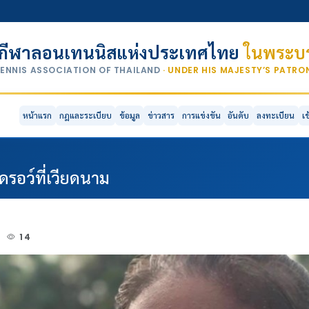
กีฬาลอนเทนนิสแห่งประเทศไทย
ในพระบร
TENNIS ASSOCIATION OF THAILAND
· UNDER HIS MAJESTY’S PATR
หน้าแรก
กฎและระเบียบ
ข้อมูล
ข่าวสาร
การแข่งขัน
อันดับ
ลงทะเบียน
เ
ดรอว์ที่เวียดนาม
9
14