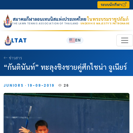
Skip to content
ระบบนักกีฬา
สมาคมกีฬาลอนเทนนิสแห่งประเทศไทย
ในพระบรมราชูปถัมภ์
THE LAWN TENNIS ASSOCIATION OF THAILAND
· UNDER HIS MAJESTY’S PATRONAGE
LTAT
EN
ข่าวสาร
“กันตินันท์” ทะลุงชิงชายคู่ศึกไชน่า จูเนียร์
JUNIORS · 19-09-2019
26