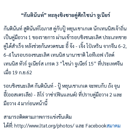
“กันตินันท์” ทะลุงชิงชายคู่ศึกไชน่า จูเนียร์
กันตินันท์ สูตินันท์โอภาส คู่กับปู้ หยุนเชาเกเต นักเทนนิสเจ้าถิ่น
เป็นคู่มือวาง 1 ของรายการ ผ่านเข้ารอบชิงชนะเลิศ ประเภทชาย
คู่ได้สำเร็จ หลังช่วยกันหวดชนะ อี้ จ้ง - เจิ้ง โป๋เหริน จากจีน 6-2,
6-4 ในรอบรองชนะเลิศ เทนนิส นานาชาติ ไอทีเอฟ เวิลด์
เทนนิส ทัวร์ จูเนียร์ส เกรด 3 “ไชน่า จูเนียร์ 15” ที่ประเทศจีน
เมื่อ 19 ก.ย.62
รอบชิงชนะเลิศ กันตินันท์ - ปู้ หยุนเชาเกเต จะพบกับ ถัง จุน
อี้(ออสเตรเลีย) - ลิโร่ วาซ่า(ฟินแลนด์) ที่ปราบคู่มือวาง 2 และ
มือวาง 4 มาก่อนหน้านี้
สามารถติดตามภาพการแข่งขันเติม
ได้ที่: http://www.ltat.org/photos/ และ Facebook
สมาคม