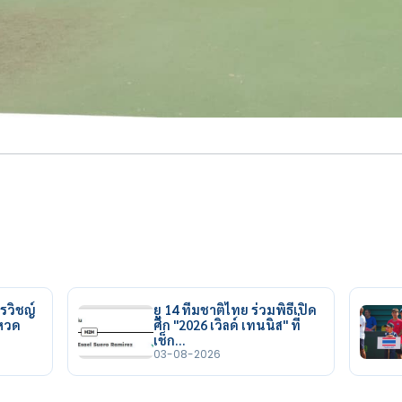
รวิชญ์
ยู 14 ทีมชาติไทย ร่วมพิธีเปิด
ยหวด
ศึก "2026 เวิลด์ เทนนิส" ที่
เช็ก…
03-08-2026