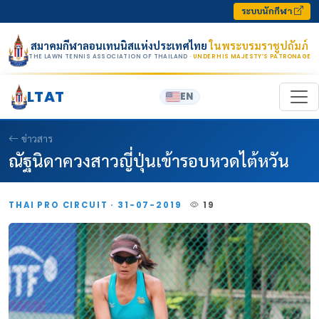
Skip to content
ระบบนักกีฬา
สมาคมกีฬาลอนเทนนิสแห่งประเทศไทย
ในพระบรมราชูปถัมภ์
THE LAWN TENNIS ASSOCIATION OF THAILAND
· UNDER HIS MAJESTY’S PATRONAGE
LTAT
EN
ข่าวสาร
ณัฐนิดาควงสาวญี่ปุ่นเข้ารอบหวดไต้หวัน
THAI PRO CIRCUIT · 31-07-2019
19