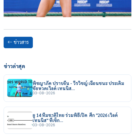
ข่าวสาร
ข่าวล่าสุด
พิชญาภัค ปราบจีน - วีรวิชญ์ เฉือนชนะ ประเดิม
ชัยหวดเวิลด์ เทนนิส…
03-08-2026
ยู 14 ทีมชาติไทย ร่วมพิธีเปิด ศึก "2026 เวิลด์
เทนนิส" ที่เช็ก…
03-08-2026