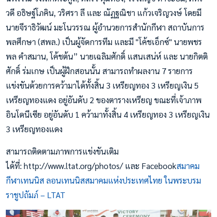
วดี อธิษฐ์โภคิน, วริศรา ลี และ ณัฏฐณิชา แก้วเจริญวงษ์ โดยมี
นายจีราธิวัฒน์ มะโนวรรณ ผู้อำนวยการสำนักกีฬา สถาบันการ
พลศึกษา (สพล.) เป็นผู้จัดการทีม และมี "โค้ชเอ็กซ์" นายพชร
พล คำสมาน, โค้ชต้น” นายเฉลิมศักดิ์ แสนเสน่ห์ และ นายกิตติ
ศักดิ์ ร่มเกษ เป็นผู้ฝึกสอนนั้น สามารถทำผลงาน 7 รายการ
แข่งขันด้วยการคว้ามาได้ทั้งสิ้น 3 เหรียญทอง 3 เหรียญเงิน 5
เหรียญทองแดง อยู่อันดับ 2 ของตารางเหรียญ ขณะที่เจ้าภาพ
อินโดนีเซีย อยู่อันดับ 1 คว้ามาทั้งสิ้น 4 เหรียญทอง 3 เหรียญเงิน
3 เหรียญทองแดง
สามารถติดตามภาพการแข่งขันเติม
ได้ที่: http://www.ltat.org/photos/ และ Facebook
สมาคม
กีฬาเทนนิส ลอนเทนนิสสมาคมแห่งประเทศไทย ในพระบรม
ราชูปถัมภ์ – LTAT