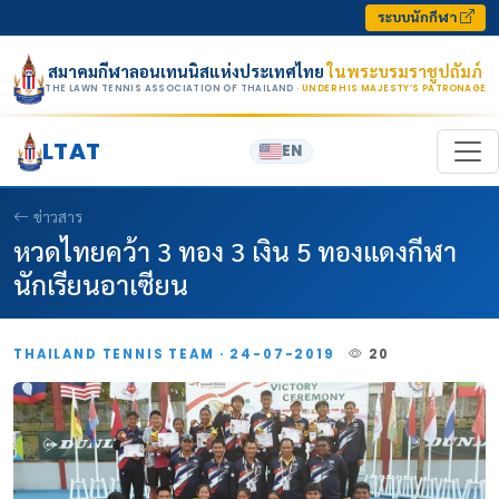
Skip to content
ระบบนักกีฬา
สมาคมกีฬาลอนเทนนิสแห่งประเทศไทย
ในพระบรมราชูปถัมภ์
THE LAWN TENNIS ASSOCIATION OF THAILAND
· UNDER HIS MAJESTY’S PATRONAGE
LTAT
EN
ข่าวสาร
หวดไทยคว้า 3 ทอง 3 เงิน 5 ทองแดงกีฬา
นักเรียนอาเซียน
THAILAND TENNIS TEAM · 24-07-2019
20