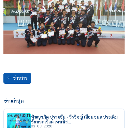
ข่าวสาร
ข่าวล่าสุด
พิชญาภัค ปราบจีน - วีรวิชญ์ เฉือนชนะ ประเดิม
ชัยหวดเวิลด์ เทนนิส…
03-08-2026