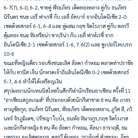
6-7(7), 6-0, 6-2, ชายคู่ พีระภัทร เด็ดทองหลาง คู่กับ ธนภัทร
นิรันดร ชนะ เอรี่ ฟาเรซี่ กับ เอลี่ อัคบาร์ จากอินโดนีเซีย 2-0
เซตด้วยสกอร์ 6-1, 6-4 และ คู่ผสม กฤช จิตโรภาส คู่กับ ดลรวี
ตุ้มทอง ชนะ ฟิเทรียน่า ซาบริน่า กับ เอลี่ ฟาห์เรซี่ จาก
อินโดนีเซีย 2-1 เซตด้วยสกอร์ 1-6, 7-6(2) และ ซูเปอร์ไทเบรก
10-6
ขณะที่หญิงเดี่ยว รอบชิงชนะเลิศ ลัลดา กำหอม พลาดท่าปราชัย
ให้กับ ยานีส เจ็น นักหวดเจ้าถิ่นอินโดนีเซีย 0-2 เซตด้วยสกอร์
5-7, 4-6 ทำให้ได้เหรียญเงิน
สรุปผลงานนักเทนนิสไทยในศึกกีฬ่านักเรียนอาเซียน ครั้งที่ 11
"อาเซียนสกูลเกมส์" ที่ประกอบด้วยนักกีฬาชาย 8 คน คือ ภาธร
หาญชัยกุล, ธนภัทร นิรันดร, พีระภัทร เด็ดทองหลาง, ภูวิศ ลี, ภวิ
นทร์ จิรภูมิเดช, ปรัชญา ใบบ้ง, อนพัธ ทิมางกูร,กฤช จิตโรภาส
และนักกีฬาหญิง 8 คน คือ ลัลดา กำหอม, ลัลนา ธาราฤดี, ธม
นพรรณ จงเลิศตระกูล, ดลรวี ตุ้มทอง, วรวลัญช์ ดำชะอม, ภัทร