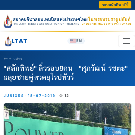
Skip to content
ระบบนักกีฬา
สมาคมกีฬาลอนเทนนิสแห่งประเทศไทย
ในพระบรมราชูปถัมภ์
THE LAWN TENNIS ASSOCIATION OF THAILAND
· UNDER HIS MAJESTY’S PATRONAGE
LTAT
EN
ข่าวสาร
"สลักทิพย์" ลิ่วรอบ8คน - "ศุภวัฒน์-รชตะ"
ฉลุยชายคู่หวดยุโรปทัวร์
JUNIORS · 18-07-2019
12