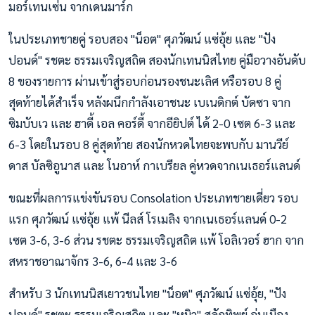
มอร์เทนเซ่น จากเดนมาร์ก
ในประเภทชายคู่ รอบสอง "น็อต" ศุภวัฒน์ แซ่อุ้ย และ "ปัง
ปอนด์" รชตะ ธรรมเจริญสถิต สองนักเทนนิสไทย คู่มือวางอันดับ
8 ของรายการ ผ่านเข้าสู่รอบก่อนรองชนะเลิศ หรือรอบ 8 คู่
สุดท้ายได้สำเร็จ หลังผนึกกำลังเอาชนะ เบเนดิกต์ บัดซา จาก
ซิมบับเว และ ฮาดี้ เอล คอร์ดี้ จากอียิปต์ ได้ 2-0 เซต 6-3 และ
6-3 โดยในรอบ 8 คู่สุดท้าย สองนักหวดไทยจะพบกับ มานวีย์
ดาส บัลซิอูนาส และ โนอาห์ กาเบรียล คู่หวดจากเนเธอร์แลนด์
ขณะที่ผลการแข่งขันรอบ Consolation ประเภทชายเดี่ยว รอบ
แรก ศุภวัฒน์ แซ่อุ้ย แพ้ นีลส์ โรเมลิง จากเนเธอร์แลนด์ 0-2
เซต 3-6, 3-6 ส่วน รชตะ ธรรมเจริญสถิต แพ้ โอลิเวอร์ ฮาก จาก
สหราชอาณาจักร 3-6, 6-4 และ 3-6
สำหรับ 3 นักเทนนิสเยาวชนไทย "น็อต" ศุภวัฒน์ แซ่อุ้ย, "ปัง
ปอนด์" รชตะ ธรรมเจริญสถิต และ "หมิว" สลักทิพย์ อุ่นเมือง