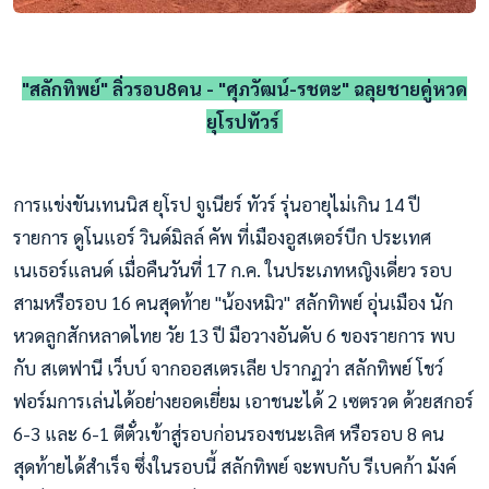
"สลักทิพย์" ลิ่วรอบ8คน - "ศุภวัฒน์-รชตะ" ฉลุยชายคู่หวด
ยุโรปทัวร์
การแข่งขันเทนนิส ยุโรป จูเนียร์ ทัวร์ รุ่นอายุไม่เกิน 14 ปี
รายการ ดูโนแอร์ วินด์มิลล์ คัพ ที่เมืองอูสเตอร์บีก ประเทศ
เนเธอร์แลนด์ เมื่อคืนวันที่ 17 ก.ค. ในประเภทหญิงเดี่ยว รอบ
สามหรือรอบ 16 คนสุดท้าย "น้องหมิว" สลักทิพย์ อุ่นเมือง นัก
หวดลูกสักหลาดไทย วัย 13 ปี มือวางอันดับ 6 ของรายการ พบ
กับ สเตฟานี เว็บบ์ จากออสเตรเลีย ปรากฏว่า สลักทิพย์ โชว์
ฟอร์มการเล่นได้อย่างยอดเยี่ยม เอาชนะได้ 2 เซตรวด ด้วยสกอร์
6-3 และ 6-1 ตีตั๋วเข้าสู่รอบก่อนรองชนะเลิศ หรือรอบ 8 คน
สุดท้ายได้สำเร็จ ซึ่งในรอบนี้ สลักทิพย์ จะพบกับ รีเบคก้า มังค์