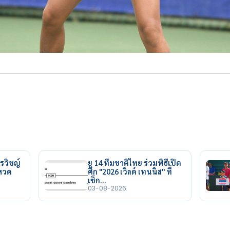
รวิชญ์
ยู 14 ทีมชาติไทย ร่วมพิธีเปิด
ยหวด
ศึก "2026 เวิลด์ เทนนิส" ที่
เช็ก…
03-08-2026