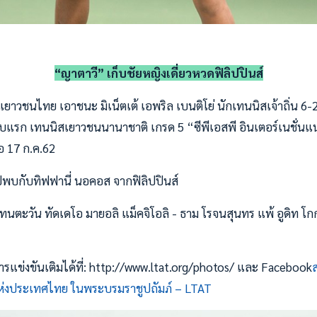
“ญาตาวี” เก็บชัยหญิงเดี่ยวหวดฟิลิปปินส์
เยาวชนไทย เอาชนะ มิเน็ตเต้ เอพริล เบนติโย่ นักเทนนิสเจ้าถิ่น 6-
บแรก เทนนิสเยาวชนนานาชาติ เกรด 5 “ซีพีเอสพี อินเตอร์เนชั่นแนล จ
่อ 17 ก.ค.62
พบกับทิฟฟานี่ นอคอส จากฟิลิปปินส์
ทนตะวัน ทัดเดโอ มายอลิ แม็คจิโอลิ - ธาม โรจนสุนทร แพ้ อูดิท โก
แข่งขันเติมได้ที่: http://www.ltat.org/photos/ และ Facebook
งประเทศไทย ในพระบรมราชูปถัมภ์ – LTAT