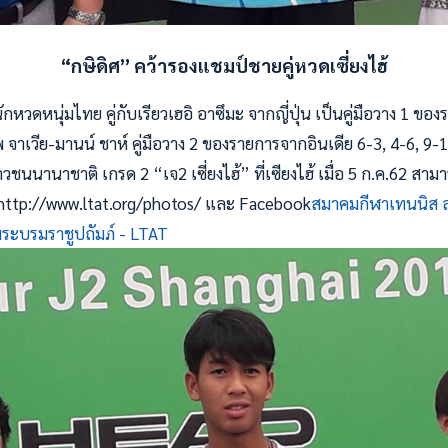
“กษิดิศ” คว้ารองแชมป์ชายคู่หวดเซี่ยงไฮ้
ักหวดหนุ่มไทย คู่กับเรียวเฮอิ อาซึมะ จากญี่ปุ่น เป็นคู่มือวาง 1 ข
 จาเวีย-มานน์ ชาห์ คู่มือวาง 2 ของรายการจากอินเดีย 6-3, 4-6, 9
วชนนานาชาติ เกรด 2 “เจ2 เซี่ยงไฮ้” ที่เซียงไฮ้ เมื่อ 5 ก.ค.62 ส
ี่: http://www.ltat.org/photos/ และ Facebook
สมาคมกีฬาเทนนิส
ะบรมราชูปถัมภ์ - LTAT