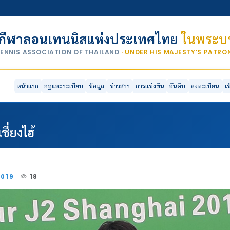
กีฬาลอนเทนนิสแห่งประเทศไทย
ในพระบร
TENNIS ASSOCIATION OF THAILAND
· UNDER HIS MAJESTY’S PATR
หน้าแรก
กฎและระเบียบ
ข้อมูล
ข่าวสาร
การแข่งขัน
อันดับ
ลงทะเบียน
เ
ี่ยงไฮ้
2019
18