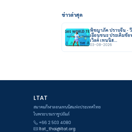
ข่าวล่าสุด
พิชญาภัค ปราบจีน - วี
เฉือนชนะ ประเดิมชั
เวิลด์ เทนนิส…
03-08-2026
LTAT
สมาคมกีฬาลอนเทนนิสแห่งประเทศไทย
ในพระบรมราชูปถัมภ์
+66 2 503 4080
ltat_thai@ltat.org