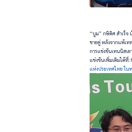
“บูม” กษิดิศ สำเร็จ น
ชายคู่ หลังจากแพ้เทพ
การแข่งขันเทนนิสเยา
แข่งขันเพิ่มเติมได้ท
แห่งประเทศไทย ในพร