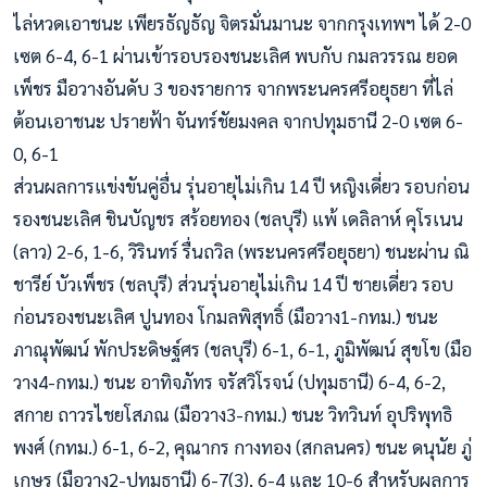
ไล่หวดเอาชนะ เพียรธัญธัญ จิตรมั่นมานะ จากกรุงเทพฯ ได้ 2-0
เซต 6-4, 6-1 ผ่านเข้ารอบรองชนะเลิศ พบกับ กมลวรรณ ยอด
เพ็ชร มือวางอันดับ 3 ของรายการ
จากพระนครศรีอยุธยา ที่ไล่
ต้อนเอาชนะ ปรายฟ้า จันทร์ชัยมงคล จากปทุมธานี 2-0 เซต 6-
0, 6-1
ส่วนผลการแข่งขันคู่อื่น รุ่นอายุไม่เกิน 14 ปี หญิงเดี่ยว รอบก่อน
รองชนะเลิศ ชินบัญชร สร้อยทอง (ชลบุรี) แพ้ เดลิลาห์ คุโรเนน
(ลาว) 2-6, 1-6, วิรินทร์ รื่นถวิล (พระนครศรีอยุธยา) ชนะผ่าน ณิ
ชารีย์ บัวเพ็ชร (ชลบุรี) ส่วนรุ่นอายุไม่เกิน 14 ปี ชายเดี่ยว รอบ
ก่อนรองชนะเลิศ ปูนทอง โกมลพิสุทธิ์ (มือวาง1-กทม.) ชนะ
ภาณุพัฒน์ พักประดิษฐ์ศร (ชลบุรี) 6-1, 6-1, ภูมิพัฒน์ สุขโข (มือ
วาง4-กทม.) ชนะ อาทิจภัทร จรัสวิโรจน์ (ปทุมธานี) 6-4, 6-2,
สกาย ถาวรไชยโสภณ (มือวาง3-กทม.) ชนะ วิทวินท์ อุปริพุทธิ
พงศ์ (กทม.) 6-1, 6-2, คุณากร กางทอง (สกลนคร) ชนะ ดนุนัย ภู่
เกษร (มือวาง2-ปทุมธานี) 6-7(3), 6-4 และ 10-6 สำหรับผลการ