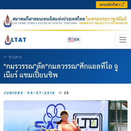
Skip to content
ระบบนักกีฬา
สมาคมกีฬาลอนเทนนิสแห่งประเทศไทย
ในพระบรมราชูปถัมภ์
THE LAWN TENNIS ASSOCIATION OF THAILAND
· UNDER HIS MAJESTY’S PATRONAGE
LTAT
EN
ข่าวสาร
"กมรวรรณ"ตัด"กมลวรรณ"ศึกแอลทีโอ จู
เนียร์ แชมเปี้ยนชิพ
JUNIORS · 04-07-2019
25