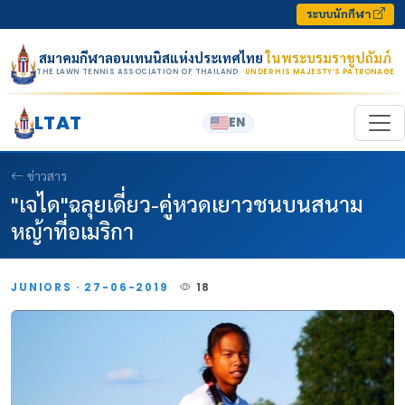
Skip to content
ระบบนักกีฬา
สมาคมกีฬาลอนเทนนิสแห่งประเทศไทย
ในพระบรมราชูปถัมภ์
THE LAWN TENNIS ASSOCIATION OF THAILAND
· UNDER HIS MAJESTY’S PATRONAGE
LTAT
EN
ข่าวสาร
"เจได"ฉลุยเดี่ยว-คู่หวดเยาวชนบนสนาม
หญ้าที่อเมริกา
JUNIORS · 27-06-2019
18