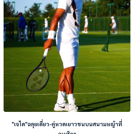
"เจได"ฉลุยเดี่ยว-คู่หวดเยาวชนบนสนามหญ้าที่
อเมริกา