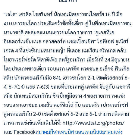
"เจได" เครดิต ไชยรินทร์ นักเทนนิสเยาวชนไทยวัย 16 ปี มือ
410 เยาวชนโลก ประเดิมคว้าชัยทั้งเดี่ยว-คู่ ในศึกเทนนิสเยาวชน
นานาชาติ สะสมคะแนนเยาวชนโลก รายการ "ยูเอสทีเอ
อินเตอร์เนชั่นแนล กลาสคอร์ท แชมเปี้ยนชิพ" ไอทีเอฟ จูเนียร์
เกรด 4 ที่แข่งขันบนสนามหญ้า ที่เดอะ แมเรียน คริกเกต คลับ
ในฮาเวอร์ฟอร์ด ฟิลาดิเฟีย สหรัฐอเมริกา เมื่อวันที่ 24 มิถุนายน
โดยประเภทชายเดี่ยว รอบแรก เครดิต หวดชนะ อเล็กซ์ ฟินเกิล
สติน นักหวดอเมริกันมือ 841 เยาวชนโลก 2-1 เซตด้วยสกอร์ 6-
4, 6-7(14) และ 7-6(3) ขณะที่ประเภทคู่ เครดิต จับคู่กับ แซคารี
สมิธ นักเทนนิสอเมริกัน ซึ่งเป็นคู่มือวาง 4 ของรายการ ลงแข่ง
รอบแรกเอาชนะ เจมสัน คอร์ซิลโล่ กับ แอนดริว เปเรเวอร์เซฟ
คู่หวดอเมริกัน 2-0 เซตด้วยสกอร์ 6-2 และ 6-1 สามารถติดตาม
ภาพการแข่งขันเพิ่มเติมได้ที่: http://www.ltat.org/photos/
และ Facebook
สมาคมกีฬาเทนนิส ลอนเทนนิสสมาคมแห่ง