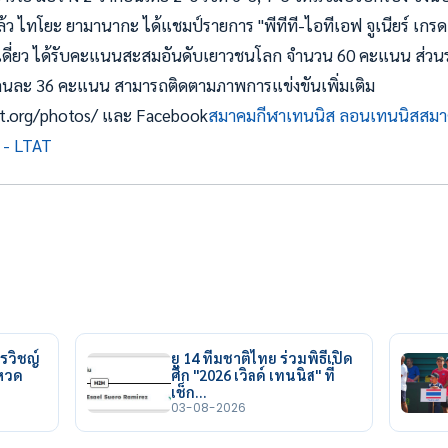
ล้ว ไทโยะ ยามานากะ ได้แชมป์รายการ "พีทีที-ไอทีเอฟ จูเนียร์ เกร
งเดี่ยว ได้รับคะแนนสะสมอันดับเยาวชนโลก จำนวน 60 คะแนน ส่วนรอ
ับคนละ 36 คะแนน สามารถติดตามภาพการแข่งขันเพิ่มเติม
ltat.org/photos/ และ Facebook
สมาคมกีฬาเทนนิส ลอนเทนนิสสม
 - LTAT
รวิชญ์
ยู 14 ทีมชาติไทย ร่วมพิธีเปิด
ยหวด
ศึก "2026 เวิลด์ เทนนิส" ที่
เช็ก…
03-08-2026