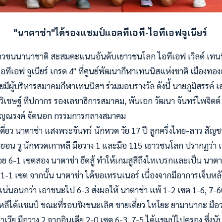
"นาตาช่า"ได้รองแชมป์แอลทีเอที-ไอทีเอฟจูเนียร์
วชนนานาชาติ สะสมคะแนนอันดับเยาวชนโลก ไอทีเอฟ เวิลด์ เทนนิส ท
ีเอฟ จูเนียร์ เกรด 4" ที่ศูนย์พัฒนากีฬาเทนนิสแห่งชาติ เมืองทองธาน
โดยมีผู้บริหารสมาคมกีฬาเทนนิสฯ ร่วมมอบรางวัล ดังนี้ นายภูมิสรรค์ เ
ิเชษฐ์ ทีปกากร รองเลขาธิการสมาคม, พันเอก วัฒนา จันทร์ไพจิต
ญณรงค์ จัดนอก กรรมการกล
างสมาคม
ี่ยว นาตาช่า แสงพระจันทร์ นักหวด วัย 17 ปี ลูกครึ่งไทย-ลาว สัญช
 ยอน วู นักหวดเกาหลี มือวาง 1 และมือ 115 เยาวชนโลก ปรากฏว่า
อย 6-1 เซตสอง นาตาช่า ฮึดสู้ ทำให้เกมสูสีถึงไทเบรกและเป็น นาตาช
1-1 เซต จากนั้น นาตาช่า ได้ขอเทรนเนอร์ เนื่องจากมีอาการเจ็บห
้แน่นอนกว่า เอาชนะไป 6-3 ส่งผลให้ นาตาช่า แพ้ 1-2 เซต 1-6, 7-6
ลีได้แชมป์ ขณะที่รอบชิงชนะเลิศ ชายเดี่ยว ไทโยะ ยามานากะ มือ
าเวีย มือวาง 2 จากอินเดีย 2-0 เซต 6-3, 7-5 ได้แชมป์ไปครอง ซึ่งนั