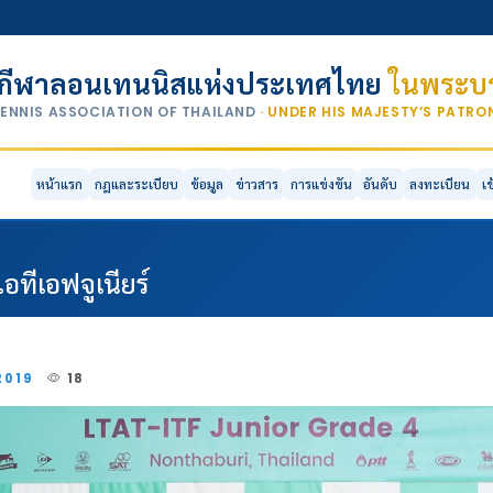
กีฬาลอนเทนนิสแห่งประเทศไทย
ในพระบร
TENNIS ASSOCIATION OF THAILAND
· UNDER HIS MAJESTY’S PATR
หน้าแรก
กฎและระเบียบ
ข้อมูล
ข่าวสาร
การแข่งขัน
อันดับ
ลงทะเบียน
เ
อทีเอฟจูเนียร์
2019
18