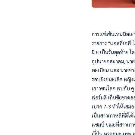
การแข่งขันเทนนิสเยา
รายการ "แอลทีเอที-ไอท
มิ.ย.เป็นวันสุดท้าย 
อุปนายกสมาคม, นายว
ทะเบียน และ นายชา
รอบชิงชนะเลิศ หญิงเด
เยาวชนโลก พบกับ คู
ฟอร์มดี เก็บชัยขาดล
เบรก 7-3 ทำให้เสมอ 
เป็นสาวเกาหลีที่ตีได
แชมป์ ขณะที่สาวเกาห
ญี่ปุ่น หวดชนะ เทพ จ