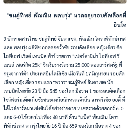
"ชมภู่ทิพย์-พัณณิน-พลบรุ่ง" หวดฉลุยรอบคัดเลือกที่
อินโด
3 นักหวดสาวไทย ชมภู่ทิพย์ จันดาเขต, พัณณิน โควาพิทักษ์เทศ
และ พลบรุ่ง ผลิพืช กอดคอคว้าชัย รอบคัดเลือก หญิงเดี่ยว ศึก
ไอทีเอฟ เวิลด์ เทนนิส ทัวร์ รายการ "เปอร์ตามิน่า ไอทีเอฟ วี
เมนส์ เซอร์กิต 25k" ชิงเงินรางวัลรวม 25,000 ดอลลาร์สหรัฐ ที่
กรุงจาการ์ต้า ประเทศอินโดนีเซีย เมื่อวันที่ 17 มิถุนายน รอบคัด
เลือก หญิงเดี่ยว รอบแรก "พราว" ชมภู่ทิพย์ จันดาเขต นัก
เทนนิสไทยวัย 23 ปี มือ 545 ของโลก มือวาง 1 ของรอบคัดเลือก
โชว์ฟอร์มเด็ดเก็บชัยชนะเหนือนักหวดเจ้าถิ่น แพทริเซีย ออดี้ ที่
ได้ไวล์การ์ดมาแข่งขันได้อย่างง่ายดาย 2 เซตรวดด้วยสกอร์ 6-0
และ 6-0 ใช้เวลาไปเพียง 48 นาที ด้าน "แน็ต" พัณณิน โควา
พิทักษ์เทศ ดาวรุ่งไทยวัย 16 ปี มือ 659 ของโลก มือวาง 4 ของ