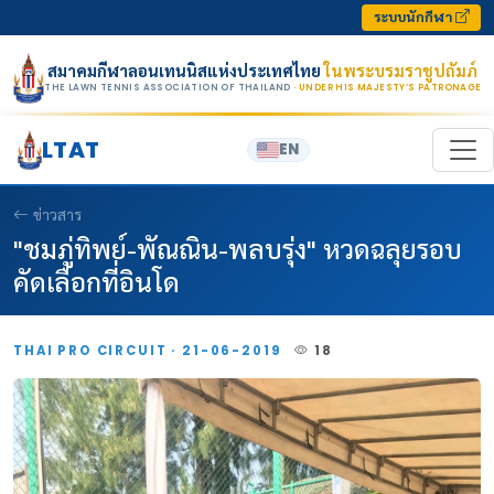
Skip to content
ระบบนักกีฬา
สมาคมกีฬาลอนเทนนิสแห่งประเทศไทย
ในพระบรมราชูปถัมภ์
THE LAWN TENNIS ASSOCIATION OF THAILAND
· UNDER HIS MAJESTY’S PATRONAGE
LTAT
EN
ข่าวสาร
"ชมภู่ทิพย์-พัณณิน-พลบรุ่ง" หวดฉลุยรอบ
คัดเลือกที่อินโด
THAI PRO CIRCUIT · 21-06-2019
18