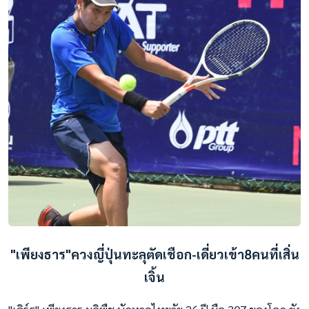
"เพียงธาร"ควงญี่ปุ่นทะลุตัดเชือก-เดี่ยวเข้า8คนที่เสิ่น
เจิ้น