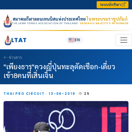
Skip to content
ระบบนักกีฬา
สมาคมกีฬาลอนเทนนิสแห่งประเทศไทย
ในพระบรมราชูปถัมภ์
THE LAWN TENNIS ASSOCIATION OF THAILAND
· UNDER HIS MAJESTY’S PATRONAGE
LTAT
EN
ข่าวสาร
"เพียงธาร"ควงญี่ปุ่นทะลุตัดเชือก-เดี่ยว
เข้า8คนที่เสิ่นเจิ้น
THAI PRO CIRCUIT · 13-06-2019
25