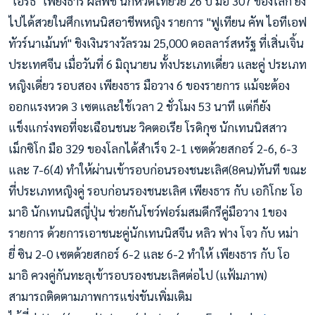
"เอิร์ธ" เพียงธาร ผลิพืช นักหวดไทยวัย 26 ปี มือ 307 ของโลก ยัง
ไปได้สวยในศึกเทนนิสอาชีพหญิง รายการ "ฟูเทียน คัพ ไอทีเอฟ
ทัวร์นาเม้นท์" ชิงเงินรางวัลรวม 25,000 ดอลลาร์สหรัฐ ที่เสิ่นเจิ้น
ประเทศจีน เมื่อวันที่ 6 มิถุนายน ทั้งประเภทเดี่ยว และคู่ ประเภท
หญิงเดี่ยว รอบสอง เพียงธาร มือวาง 6 ของรายการ แม้จะต้อง
ออกแรงหวด 3 เซตและใช้เวลา 2 ชั่วโมง 53 นาที แต่ก็ยัง
แข็งแกร่งพอที่จะเฉือนชนะ วิคตอเรีย โรดิกุซ นักเทน
นิสสาว
เม็กซิโก มือ 329 ของโลกได้สำเร็จ 2-1 เซตด้วยสกอร์ 2-6, 6-3
และ 7-6(4) ทำให้ผ่านเข้ารอบก่อนรองชนะเลิศ(8คน)ทันที ขณะ
ที่ประเภทหญิงคู่ รอบก่อนรองชนะเลิศ เพียงธาร กับ เอกิโกะ โอ
มาอิ นักเทนนิสญี่ปุ่น ช่วยกันโชว์ฟอร์มสมดีกรีคู่มือวาง 1ของ
รายการ ด้วยการเอาชนะคู่นักเทนนิสจีน หลิว ฟาง โจว กับ หม่า
ยี่ ซิน 2-0 เซตด้วยสกอร์ 6-2 และ 6-2 ทำให้ เพียงธาร กับ โอ
มาอิ ควงคู่กันทะลุเข้ารอบรองชนะเลิศต่อไป (แฟ้มภาพ)
สามารถติดตามภาพการแข่งขันเพิ่มเติม