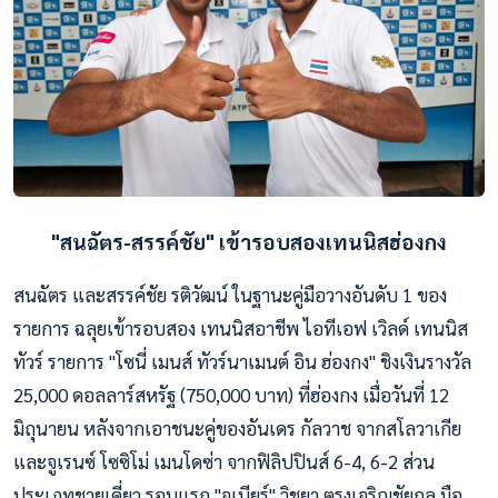
"สนฉัตร-สรรค์ชัย" เข้ารอบสองเทนนิสฮ่องกง
สนฉัตร และสรรค์ชัย รติวัฒน์ ในฐานะคู่มือวางอันดับ 1 ของ
รายการ ฉลุยเข้ารอบสอง เทนนิสอาชีพ ไอทีเอฟ เวิลด์ เทนนิส
ทัวร์ รายการ "โซนี่ เมนส์ ทัวร์นาเมนต์ อิน ฮ่องกง" ชิงเงินรางวัล
25,000 ดอลลาร์สหรัฐ (750,000 บาท) ที่ฮ่องกง เมื่อวันที่ 12
มิถุนายน หลังจากเอาชนะคู่ของอันเดร กัลวาช จากสโลวาเกีย
และจูเรนซ์ โซซิโม่ เมนโดซ่า จากฟิลิปปินส์ 6-4, 6-2 ส่วน
ประเภทชายเดี่ยว รอบแรก "จูเนียร์" วิชยา ตรงเจริญชัยกุล มือ