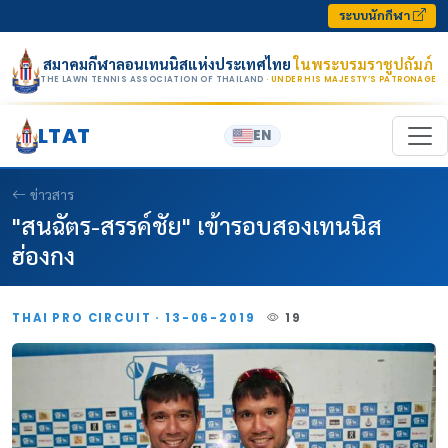
Skip to content
ระบบนักกีฬา
สมาคมกีฬาลอนเทนนิสแห่งประเทศไทย
ในพระบรมราชูปถัมภ์
THE LAWN TENNIS ASSOCIATION OF THAILAND
· UNDER HIS MAJESTY’S PATRONAGE
LTAT
EN
ข่าวสาร
"สนฉัตร-สรรค์ชัย" เข้ารอบสองเทนนิส
ฮ่องกง
THAI PRO CIRCUIT · 13-06-2019
19