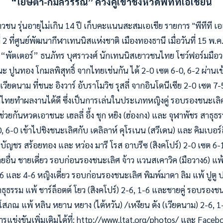
“โยษิตา-กมลวรรณ” ควงคู่เข้าชิงหวดพีทีทีเอเชี่ยน
ชน รุ่นอายุไม่เกิน 14 ปี เก็บคะแนนสะสมเอเชีย รายการ "พีทีที เอเ
ี่ 2 ที่ศูนย์พัฒนากีฬาเทนนิสแห่งชาติ เมืองทองธานี เมื่อวันที่ 15 พ.
พัตเตอร์” ธนภัทร บุศราวงศ์ นักเทนนิสเยาวชนไทย โชว์ฟอร์มมือว
ะ ปูนทอง โกมลพิสุทธิ์ จากไทยเช่นกัน ได้ 2-0 เซต 6-0, 6-2 ผ่าน
กเวียดนาม
ที่ชนะ อิงวาร์ อับราโมวิช รุสลี่ จากอินโดนีเซีย 2-0 เซต 7-
ดไทยทำผลงานได้ดี ซึ่งเป็นการเล่นในประเภทหญิงคู่ รอบรองชนะเลิ
ยกันหวดเอาชนะ เฮลลี่ อึ้ง ชุก หยิง (ฮ่องกง) และ จุฬาพัชร สาธุธ
6-0 เข้าไปชิงชนะเลิศกับ เดลิลาห์ คุโรเนน (สวีเดน) และ คิมเบอร์
ชินบัญชร สร้อยทอง และ หว่อง มารี โรส อาบรีซ (สิงคโปร์) 2-0 เซต 
่น ชายเดี่ยว รอบก่อนรองชนะเลิศ จ้าว แวนสเคาวิค (มือวาง6) แพ้ นิ
6 และ 4-6 หญิงเดี่ยว รอบก่อนรองชนะเลิศ พิมพ์มาดา ลิม แพ้ ปูตู ปริ
าธุธรรม แพ้ ชาร์ล็อตต์ โยว (สิงคโปร์) 2-6, 1-6 และชายคู่ รอบรอง
ภณ แพ้ หลิน หยาน หยาง (ไต้หวัน) /เหงียน ดัง (เวียดนาม) 2-6, 1
ข่งขันเพิ่มเติมได้ที่: http://www.ltat.org/photos/ และ Face