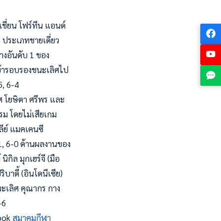
ชี่ยน โฟร์ทีน แอนด์
ค. ประเภทชายเดี่ยว
างอันดับ 1 ของ
เข้ารอบรองชนะเลิศไป
5, 6-4
ศ โยษิตา ศรีพร และ
รรม โดยไม่เสียเกม
ลีย์ แมคเคนซี
6-1, 6-0 ด้านผลงานของ
กิล มุกเฮร์จี (มือ
บาดี้ (อินโดนีเซีย)
ชนะเลิศ คุณากร กาง
-6
book
สมาคมกีฬา